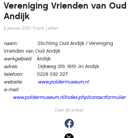
Vereniging Vrienden van Oud
Andijk
2 januari 2021
,
Frank Lether
naam:
Stichting Oud Andijk / Vereniging
Vrienden van Oud Andijk
werkgebied:
Andijk
adres:
Dijkweg 319, 1619 JH Andijk
telefoon:
0228 592 227
website:
www.poldermuseum.nl
e-mail:
www.poldermuseum.nl/index.php/contactformulier
Deel dit artikel