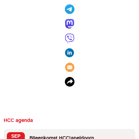
HCC agenda
SEP
Bijeenkomst HCC!apeldoorn