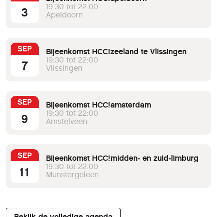
19:30 tot 22:00
3
Apeldoorn
SEP
Bijeenkomst HCC!zeeland te Vlissingen
19:30 tot 22:00
7
Vlissingen
SEP
Bijeenkomst HCC!amsterdam
19:30 tot 22:00
9
Amstelveen
SEP
Bijeenkomst HCC!midden- en zuid-limburg
19:30 tot 22:00
11
Munstergeleen
Bekijk de volledige agenda