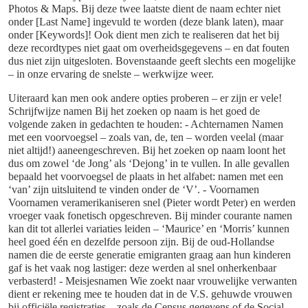
Photos & Maps. Bij deze twee laatste dient de naam echter niet
onder [Last Name] ingevuld te worden (deze blank laten), maar
onder [Keywords]! Ook dient men zich te realiseren dat het bij
deze recordtypes niet gaat om overheidsgegevens – en dat fouten
dus niet zijn uitgesloten. Bovenstaande geeft slechts een mogelijke
– in onze ervaring de snelste – werkwijze weer.
Uiteraard kan men ook andere opties proberen – er zijn er vele!
Schrijfwijze namen Bij het zoeken op naam is het goed de
volgende zaken in gedachten te houden: - Achternamen Namen
met een voorvoegsel – zoals van, de, ten – worden veelal (maar
niet altijd!) aaneengeschreven. Bij het zoeken op naam loont het
dus om zowel ‘de Jong’ als ‘Dejong’ in te vullen. In alle gevallen
bepaald het voorvoegsel de plaats in het alfabet: namen met een
‘van’ zijn uitsluitend te vinden onder de ‘V’. - Voornamen
Voornamen veramerikaniseren snel (Pieter wordt Peter) en werden
vroeger vaak fonetisch opgeschreven. Bij minder courante namen
kan dit tot allerlei variaties leiden – ‘Maurice’ en ‘Morris’ kunnen
heel goed één en dezelfde persoon zijn. Bij de oud-Hollandse
namen die de eerste generatie emigranten graag aan hun kinderen
gaf is het vaak nog lastiger: deze werden al snel onherkenbaar
verbasterd! - Meisjesnamen Wie zoekt naar vrouwelijke verwanten
dient er rekening mee te houden dat in de V.S. gehuwde vrouwen
bij officiële registraties – zoals de Census gegevens of de Social