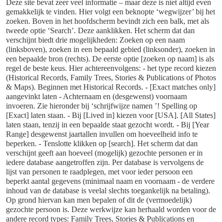
Deze site bevat zeer veel informatie – maar deze is niet altijd even
gemakkelijk te vinden. Hier volgt een beknopte ‘wegwijzer’ bij het
zoeken. Boven in het hoofdscherm bevindt zich een balk, met als
tweede optie ‘Search’. Deze aanklikken. Het scherm dat dan
verschijnt biedt drie mogelijkheden: Zoeken op een naam
(linksboven), zoeken in een bepaald gebied (linksonder), zoeken in
een bepaalde bron (rechts). De eerste optie [zoeken op naam] is als
regel de beste keus. Hier achtereenvolgens: - het type record kiezen
(Historical Records, Family Trees, Stories & Publications of Photos
& Maps). Beginnen met Historical Records. - [Exact matches only]
aangevinkt laten - Achternaam en (desgewenst) voornaam
invoeren. Zie hieronder bij ‘schrijfwijze namen ’! Spelling op
[Exact] laten staan. - Bij [Lived in] kiezen voor [USA]. [All States]
laten staan, tenzij in een bepaalde staat gezocht wordt. - Bij [Year
Range] desgewenst jaartallen invullen om hoeveelheid info te
beperken. - Tenslotte klikken op [search]. Het scherm dat dan
verschijnt geeft aan hoeveel (mogelijk) gezochte personen er in
iedere database aangetroffen zijn. Per database is vervolgens de
lijst van personen te raadplegen, met voor ieder persoon een
beperkt aantal gegevens (minimaal naam en voornaam - de verdere
inhoud van de database is veelal slechts toegankelijk na betaling).
Op grond hiervan kan men bepalen of dit de (vermoedelijk)
gezochte persoon is. Deze werkwijze kan herhaald worden voor de
andere record types: Family Trees, Stories & Publications en