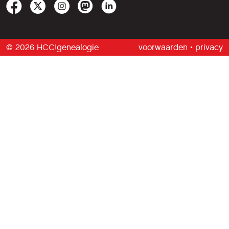
© 2026 HCC!genealogie
voorwaarden
•
privacy