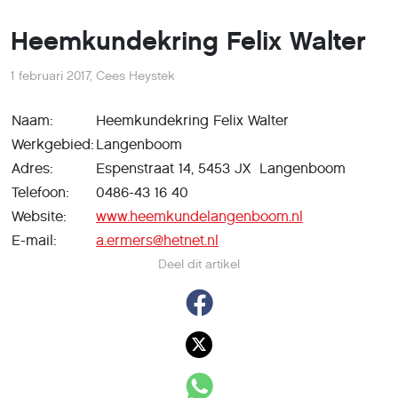
Heemkundekring Felix Walter
1 februari 2017
,
Cees Heystek
Naam:
Heemkundekring Felix Walter
Werkgebied:
Langenboom
Adres:
Espenstraat 14, 5453 JX Langenboom
Telefoon:
0486-43 16 40
Website:
www.heemkundelangenboom.nl
E-mail:
a.ermers@hetnet.nl
Deel dit artikel