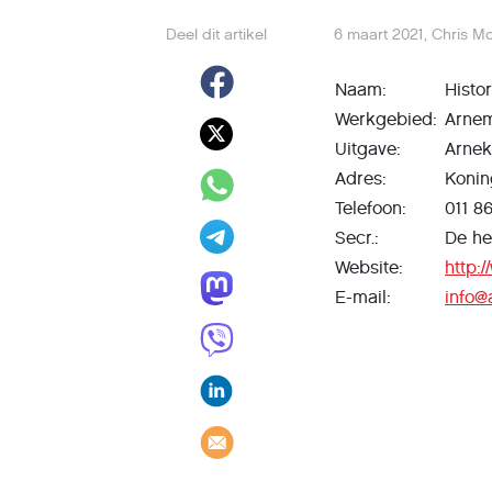
Deel dit artikel
6 maart 2021
,
Chris M
Naam:
Histo
Werkgebied:
Arne
Uitgave:
Arnek
Adres:
Konin
Telefoon:
011 8
Secr.:
De he
Website:
http:
E-mail:
info@