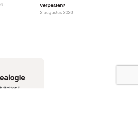
26
verpesten?
2 augustus 2026
ealogie
iteiten!'