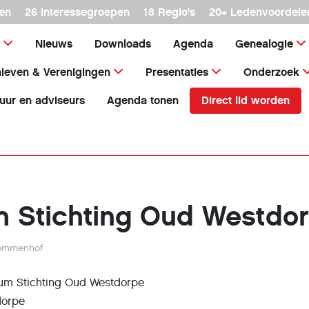
en
26 interessegroepen
18 Regio's
20+ Ledenvoordele
Nieuws
Downloads
Agenda
Genealogie
ieven & Verenigingen
Presentaties
Onderzoek
Direct lid worden
uur en adviseurs
Agenda tonen
 Stichting Oud Westdo
ommenhof
m Stichting Oud Westdorpe
dorpe