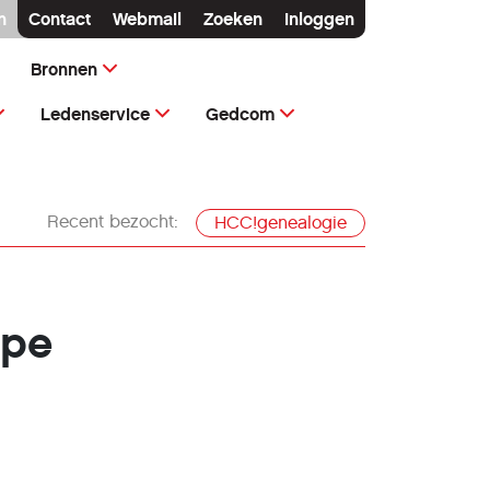
n
Contact
Webmail
Zoeken
Inloggen
Bronnen
Ledenservice
Gedcom
Recent bezocht:
HCC!genealogie
rpe