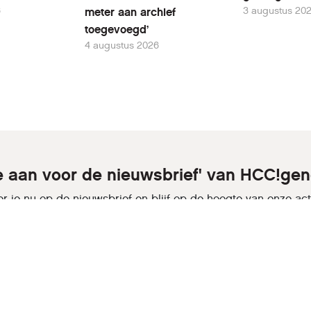
6
3 augustus 20
meter aan archief
toegevoegd’
4 augustus 2026
je aan voor de nieuwsbrief' van HCC!gen
r je nu op de nieuwsbrief en blijf op de hoogte van onze activ
Aanmelden