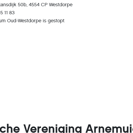
jansdijk 50b, 4554 CP Westdorpe
5 11 83
m Oud-Westdorpe is gestopt
sche Vereniging Arnemu