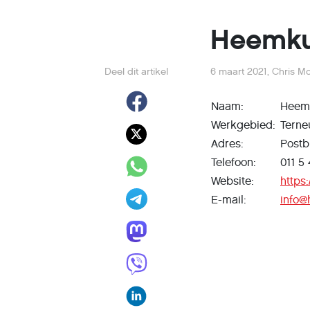
Heemku
Deel dit artikel
6 maart 2021
,
Chris M
Naam:
Heemk
Werkgebied:
Terne
Adres:
Postb
Telefoon:
011 5
Website:
https
E-mail:
info@