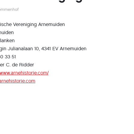
ommenhof
rische Vereniging Arnemuiden
muiden
lanken
gin Julianalaan 10, 4341 EV Arnemuiden
60 33 51
er C. de Ridder
//www.arnehistorie.com/
arnehistorie.com