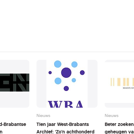
Nieuws
Nieuws
rd-Brabantse
Tien jaar West-Brabants
Beter zoeken 
en
Archief: ‘Zo’n achthonderd
geheugen va