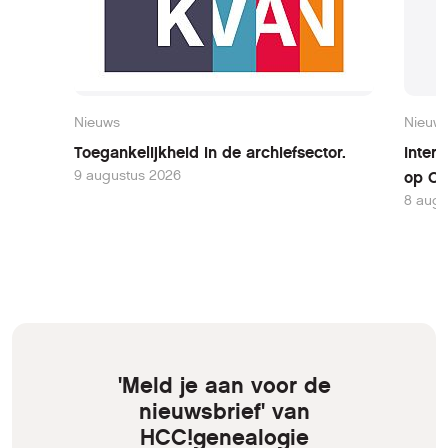
Nieuws
Nieuw
Toegankelijkheid in de archiefsector.
Inter
9 augustus 2026
op Oo
8 augu
'Meld je aan voor de
nieuwsbrief' van
HCC!genealogie