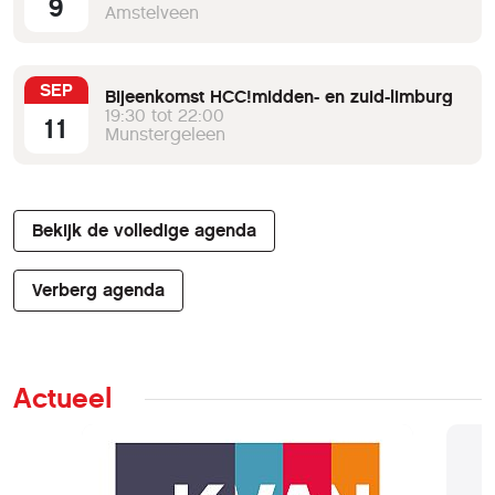
9
Amstelveen
SEP
Bijeenkomst HCC!midden- en zuid-limburg
19:30 tot 22:00
11
Munstergeleen
Bekijk de volledige agenda
Verberg agenda
Actueel