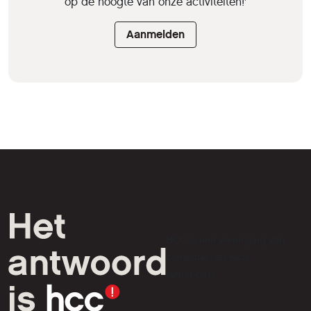
op de hoogte van onze activiteiten!'
Aanmelden
HCC is een vereniging van
computer- en tech-
liefhebbers.