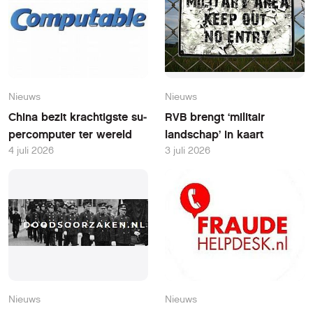
Nieuws
Nieuws
China bezit krachtigste su­
RVB brengt ‘militair
per­com­pu­ter ter wereld
landschap’ in kaart
4 juli 2026
3 juli 2026
Nieuws
Nieuws