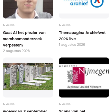
Nieuws
Nieuws
Gaat AI het plezier van
Themapagina Archiefwet
stamboomonderzoek
2026 live
1 augustus 2026
verpesten?
2 augustus 2026
Nieuws
Nieuws
woensdag 2 september:
Scans van het