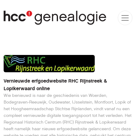
Vernieuwde erfgoedwebsite RHC Rijnstreek &
Lopikerwaard online
Wie benieuwd is naar de geschiedenis van Woerden,
Bodegraven-Reeuwijk, Oudewater, IJsselstein, Montfoort, Lopik of
het Hoogheemraadschap Stichtse Rijnlanden, vindt vanaf nu een
compleet vernieuwde digitale toegangspoort tot het verleden. Het
Regionaal Historisch Centrum (RHC) Rijnstreek & Lopikerwaard
heeft namelijk haar nieuwe erfgoedwebsite gelanceerd. Om deze
website te voeden met alle historische data, gebruikt het centrum