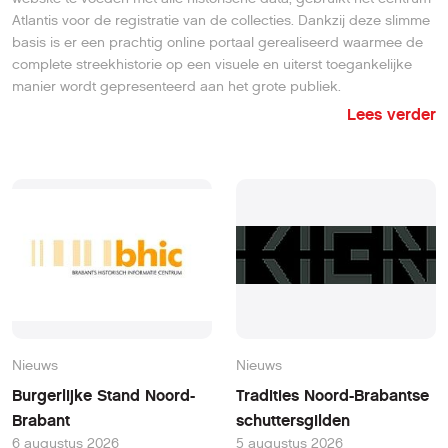
Atlantis voor de registratie van de collecties. Dankzij deze slimme
basis is er een prachtig online portaal gerealiseerd waarmee de
complete streekhistorie op een visuele en uiterst toegankelijke
manier wordt gepresenteerd aan het grote publiek.
Lees verder
Nieuws
Nieuws
Burgerlijke Stand Noord-
Tradities Noord-Brabantse
Brabant
schuttersgilden
6 augustus 2026
5 augustus 2026