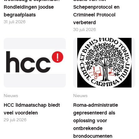
Rondleidingen joodse
Schepenprotocol en
begraafplaats
Crimineel Protocol
31 juli 2026
verbeterd
30 juli 2026
Nieuws
Nieuws
HCC lidmaatschap biedt
Roma-administratie
veel voordelen
gepresenteerd als
29 juli 2026
oplossing voor
ontbrekende
brondocumenten