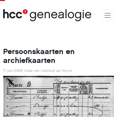
Persoonskaarten en
archiefkaarten
17 juni 2026
,
Indie van Lieshout op Yory.nl