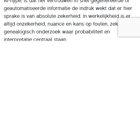
AI-hype, is dat het vertrouwen in snel gegenereerde of
geautomatiseerde informatie de indruk wekt dat er hier
sprake is van absolute zekerheid. In werkelijkheid is er
altijd onzekerheid, nuance en kans op fouten, zeker in
genealogisch onderzoek waar probabiliteit en
interpretatie centraal staan.
De toekomst ligt niet in het vervangen van de genealoog
door AI, maar in het versterken ervan. AI kan snel zoeken,
data combineren en hypotheses vormen, waardoor de
onderzoeker efficiënter te werk kan gaan. Wat echter
onverminderd nodig blijft, zijn kritische beoordeling,
contextkennis en het vermogen om het historische
bewijs te wegen en te interpreteren.
Kortom, AI is een waardevol hulpmiddel voor genealogie,
maar vooral een versterking van menselijke expertise.
Het combineren van technologische kracht met
professionele kennis biedt de beste weg naar