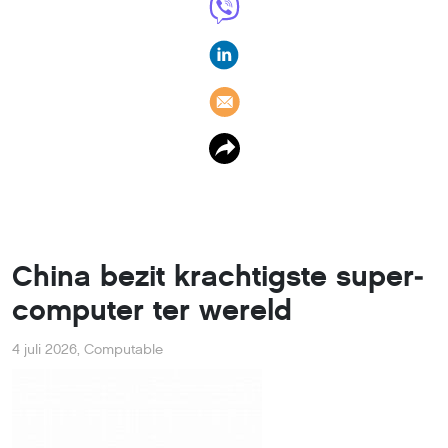
China bezit krachtigste su­per­
com­pu­ter ter wereld
4 juli 2026
,
Computable