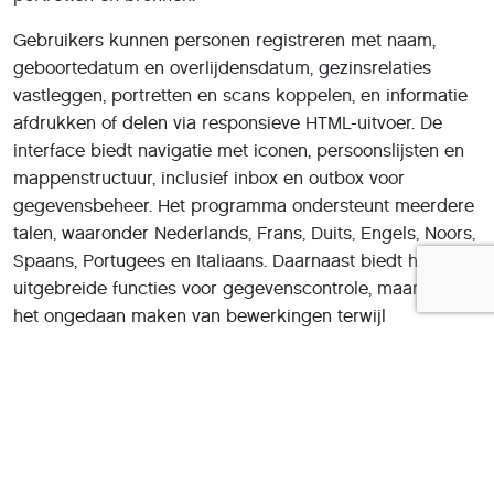
Gebruikers kunnen personen registreren met naam,
geboortedatum en overlijdensdatum, gezinsrelaties
vastleggen, portretten en scans koppelen, en informatie
afdrukken of delen via responsieve HTML-uitvoer. De
interface biedt navigatie met iconen, persoonslijsten en
mappenstructuur, inclusief inbox en outbox voor
gegevensbeheer. Het programma ondersteunt meerdere
talen, waaronder Nederlands, Frans, Duits, Engels, Noors,
Spaans, Portugees en Italiaans. Daarnaast biedt het
uitgebreide functies voor gegevenscontrole, maar ook
het ongedaan maken van bewerkingen terwijl
hulpsecties in het programma zelf zijn geïntegreerd.
Visuele overzichten, zoals grafisch
verwantschapsoverzicht en voorouderoverzicht tot zeven
generaties, evenals dynamische kwartierstaat- en
voorouderdiagrammen, helpen bij het inzichtelijk maken