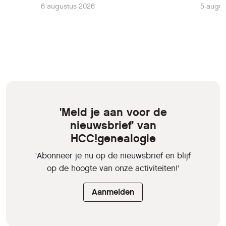
6 augustus 2026
5 augus
'Meld je aan voor de
nieuwsbrief' van
HCC!genealogie
'Abonneer je nu op de nieuwsbrief en blijf
op de hoogte van onze activiteiten!'
Aanmelden