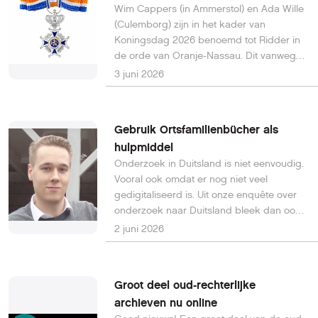
Wim Cappers (in Ammerstol) en Ada Wille
voelden in het nieuwe Indonesië.
(Culemborg) zijn in het kader van
Koningsdag 2026 benoemd tot Ridder in
de orde van Oranje-Nassau. Dit vanwege
hun werk voor het funeraire erfgoed in het
3 juni 2026
algemeen en voor Terebinth in het
bijzonder. De landelijke stichting maakt
zich sterk voor behoud van funerair
Gebruik Ortsfamilienbücher als
erfgoed in Nederland.
hulpmiddel
Onderzoek in Duitsland is niet eenvoudig.
Vooral ook omdat er nog niet veel
gedigitaliseerd is. Uit onze enquête over
onderzoek naar Duitsland bleek dan ook
dat dit een van de dingen is waar
2 juni 2026
onderzoekers tegenaan lopen, wanneer
ze hun Duitse voorouders proberen te
onderzoeken. Gelukkig zijn er diverse
Groot deel oud-rechterlijke
hulpmiddelen om de verschillende hordes
archieven nu online
te overkomen, wanneer je