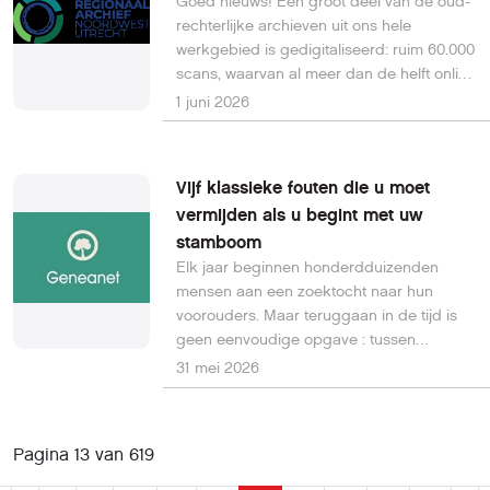
Goed nieuws! Een groot deel van de oud-
stamboomonderzoek in Duitsland doet. In
rechterlijke archieven uit ons hele
dit artikel zetten we de
werkgebied is gedigitaliseerd: ruim 60.000
zogeheten Ortsfamilienbücher in de
scans, waarvan al meer dan de helft online
spotlight, die soms ook
staat. Duik in verhalen over rechtspraak
wel Ortssippenbücher worden genoemd.
1 juni 2026
tot 1811, van burenruzies tot erfenissen en
Regelmatig zie je ook de afkorting “OFB”
misdrijven. Een mooie bron en een schat
passeren.
aan informatie voor historisch en
Vijf klassieke fouten die u moet
genealogisch onderzoek.
vermijden als u begint met uw
stamboom
Elk jaar beginnen honderdduizenden
mensen aan een zoektocht naar hun
voorouders. Maar teruggaan in de tijd is
geen eenvoudige opgave : tussen
naamgenoten, onvolledige archieven en
31 mei 2026
familielegendes is het makkelijk om in het
begin van uw onderzoek de weg kwijt te
raken. Hier onder vijf klassieke fouten die
Pagina 13 van 619
u moet vermijden wanneer u begint met
uw stamboomonderzoek !