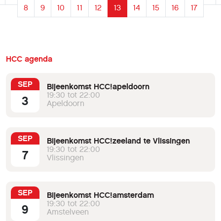
8
9
10
11
12
13
14
15
16
17
HCC agenda
SEP
Bijeenkomst HCC!apeldoorn
19:30 tot 22:00
3
Apeldoorn
SEP
Bijeenkomst HCC!zeeland te Vlissingen
19:30 tot 22:00
7
Vlissingen
SEP
Bijeenkomst HCC!amsterdam
19:30 tot 22:00
9
Amstelveen