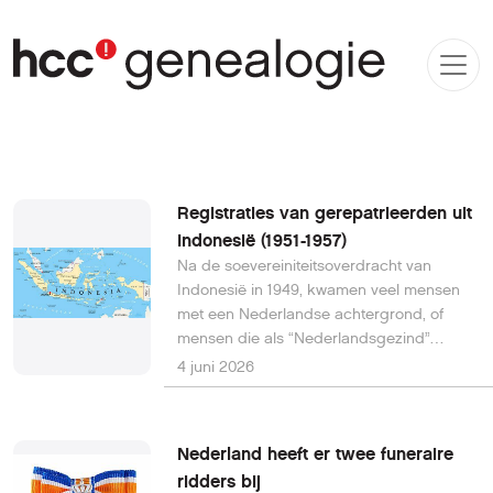
Registraties van gerepatrieerden uit
Indonesië (1951-1957)
Na de soevereiniteitsoverdracht van
Indonesië in 1949, kwamen veel mensen
met een Nederlandse achtergrond, of
mensen die als “Nederlandsgezind”
werden gezien, in de knel. Dit betrof onder
4 juni 2026
andere Nederlanders geboren
in Nederlands-Indië, Indische
Nederlanders (mensen van gemengde
Nederland heeft er twee funeraire
Europese en Indonesische afkomst),
ridders bij
Molukkers, en anderen die zich niet veilig