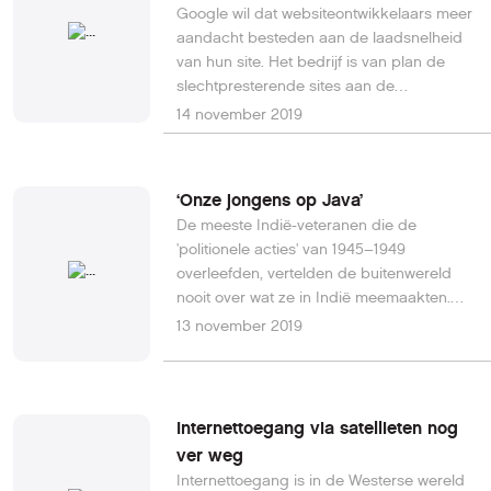
Google wil dat websiteontwikkelaars meer
aandacht besteden aan de laadsnelheid
van hun site. Het bedrijf is van plan de
slechtpresterende sites aan de
schandpaal te nagelen en de
14 november 2019
goedpresterende sites te belonen met een
visueel kenmerk.Lees hier verder.
‘Onze jongens op Java’
De meeste Indië-veteranen die de
'politionele acties' van 1945–1949
overleefden, vertelden de buitenwereld
nooit over wat ze in Indië meemaakten.
Het merendeel hield 70 jaar lang z'n mond,
13 november 2019
zelfs tegenover hun dierbaren.
Internettoegang via satellieten nog
ver weg
Internettoegang is in de Westerse wereld