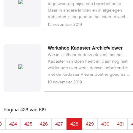
tegenwoordig bijna een basisbehoefte.
Maar in andere landen en in afgelegen
gebieden is toegang tot het internet veel
minder vanzelfsprekend. Diverse
13 november 2019
techbedrijven proberen daar verandering
in te brengen met satellieten die voorzien
in toegang tot het internationale netwerk
Workshop Kadaster Archiefviewer
der netwerken.
Wie in zijn/haar onderzoek veel met het
Kadaster van doen heeft en daar nog niet
voldoende over weet, danwel onbekend is
met de Kadaster Viewer doet er goed aan
dit eens te lezen.Waar woonden mijn
10 november 2019
voorouders of wat is de geschiedenis van
mijn huis? Op woensdag 20 november
komt u alles te weten over de manier
waarop u onderzoek kunt doen naar de
Pagina 428 van 619
historie van gebouwen en hun bewoners
in héél Nederland. Het gemeente Archief
3
424
425
426
427
428
429
430
431
Ede organiseert een workshop. U leert te