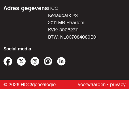
Adres gegevens
HCC
Kenaupark 23
2011 MR Haarlem
KVK: 30082311
BTW: NL007084080B01
Social media
© 2026 HCC!genealogie
voorwaarden
•
privacy