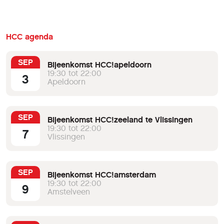
werken met de Kadaster
Archiefviewer.Twee deskundigen geven
eerst een algemene lezing over het
Kadaster en in de daaropvolgende
HCC agenda
workshop kunt u aan de slag met uw
eigen onderzoeksvraag.Meer informatie
SEP
Bijeenkomst HCC!apeldoorn
en aanmelden, klik hier.
19:30 tot 22:00
3
Apeldoorn
SEP
Bijeenkomst HCC!zeeland te Vlissingen
19:30 tot 22:00
7
Vlissingen
SEP
Bijeenkomst HCC!amsterdam
19:30 tot 22:00
9
Amstelveen