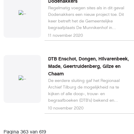
Dodenakkers
Nederlandse BS blijft staan als een kind is
Regelmatig voegen sites als in dit geval
geboren, maar zouden ze dit alles over 50
Dodenakkers een nieuw project toe. Dit
of 100 jaar ook nog weten? Anders
keer betreft het de Gemeentelijke
gezegd, lieve ... lieve overheid, mogen we
begraafplaats De Munnikenhof in
het oude systeem weer terug?
Veenendaal.
11 november 2020
DTB Enschot, Dongen, Hilvarenbeek,
Made, Geertruidenberg, Gilze en
Chaam
De eerdere sluiting gaf het Regionaal
Archief Tilburg de mogelijkheid na te
kijken of alle doop-, trouw- en
begraafboeken (DTB's) bekend en
gedigitaliseerd waren. Dat leverde een
10 november 2020
reeks nieuwe scans op uit o.a. Enschot,
Dongen, Hilvarenbeek, Made,
Geertruidenberg, Gilze en Chaam. Lees
Pagina 363 van 619
hier verder.