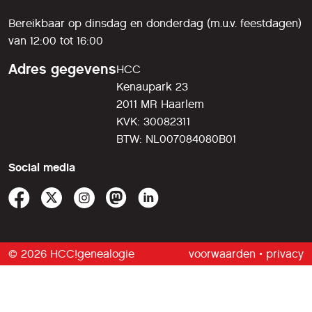
Bereikbaar op dinsdag en donderdag (m.u.v. feestdagen)
van 12:00 tot 16:00
Adres gegevens
HCC
Kenaupark 23
2011 MR Haarlem
KVK: 30082311
BTW: NL007084080B01
Social media
© 2026 HCC!genealogie
voorwaarden
•
privacy