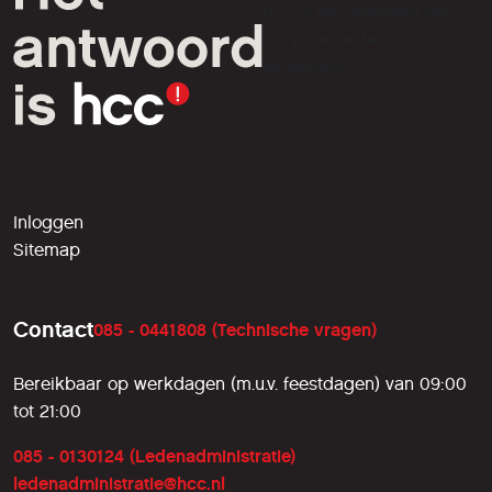
HCC is een vereniging van
computer- en tech-
liefhebbers.
Inloggen
Sitemap
Contact
085 - 0441808 (Technische vragen)
Bereikbaar op werkdagen (m.u.v. feestdagen) van 09:00
tot 21:00
085 - 0130124 (Ledenadministratie)
ledenadministratie@hcc.nl