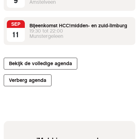
9
Amstelveen
SEP
Bijeenkomst HCC!midden- en zuid-limburg
19:30 tot 22:00
11
Munstergeleen
Bekijk de volledige agenda
Verberg agenda