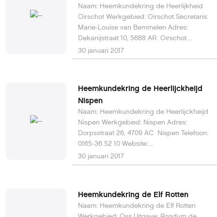
Naam: Heemkundekring de Heerlijkheid
Oirschot Werkgebied: Oirschot Secretaris:
Marie-Louise van Bemmelen Adres:
Dekanijstraat 10, 5688 AR Oirschot
Telefoon: 0499-57 20 25 Website:
30 januari 2017
www.deheerlijkheidoirschot.nl E-mail:
secretariaat@deheerlijkheidoirschot.nl
Heemkundekring de Heerlijckheijd
Nispen
Naam: Heemkundekring de Heerlijckheijd
Nispen Werkgebied: Nispen Adres:
Dorpsstraat 26, 4709 AC Nispen Telefoon:
0165-36 52 10 Website:
www.heemkundenispen.nl E-mail:
30 januari 2017
info@heemkundenispen.nl
Heemkundekring de Elf Rotten
Naam: Heemkundekring de Elf Rotten
Werkgebied: Oss Uitgave: Rondum de