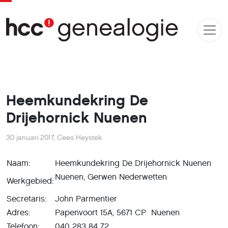
Heemkundekring De
Drijehornick Nuenen
30 januari 2017
,
Cees Heystek
Naam:
Heemkundekring De Drijehornick Nuenen
Nuenen, Gerwen Nederwetten
Werkgebied:
Secretaris:
John Parmentier
Adres:
Papenvoort 15A, 5671 CP Nuenen
Telefoon:
040 283 84 72