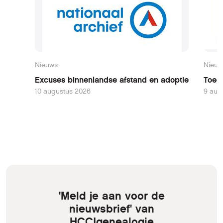
Nieuws
Nieuw
Excuses binnenlandse afstand en adoptie
Toega
10 augustus 2026
9 aug
'Meld je aan voor de
nieuwsbrief' van
HCC!genealogie