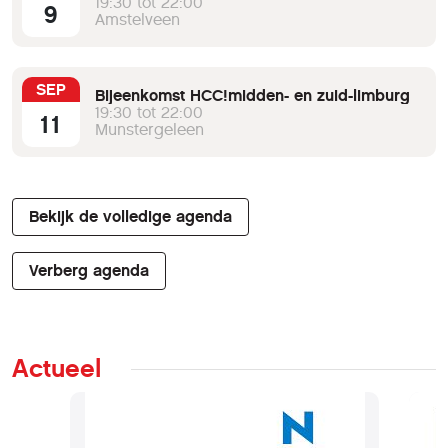
19:30 tot 22:00
9
Amstelveen
SEP
Bijeenkomst HCC!midden- en zuid-limburg
19:30 tot 22:00
11
Munstergeleen
Bekijk de volledige agenda
Verberg agenda
Actueel