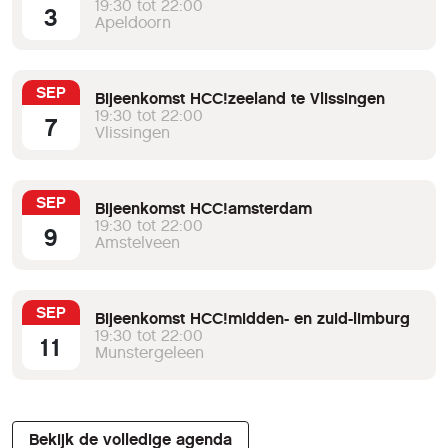
19:30 tot 22:00
3
Apeldoorn
SEP
Bijeenkomst HCC!zeeland te Vlissingen
19:30 tot 22:00
7
Vlissingen
SEP
Bijeenkomst HCC!amsterdam
19:30 tot 22:00
9
Amstelveen
SEP
Bijeenkomst HCC!midden- en zuid-limburg
19:30 tot 22:00
11
Munstergeleen
Bekijk de volledige agenda