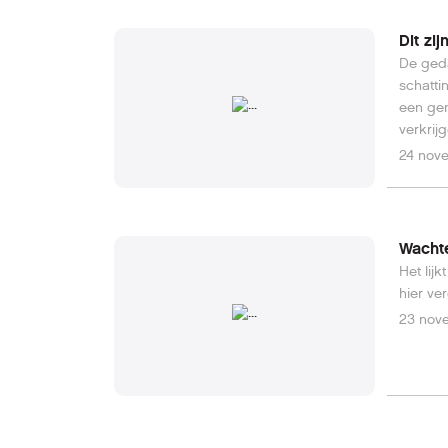
Dit zi
De geda
schatti
een gem
verkrijg
24 nov
Wacht
Het lij
hier ver
23 nov