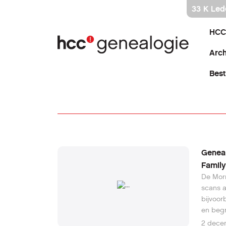
Ga
33 K Led
direct
naar
HCC
inhoud
Arch
Best
Geneal
Famil
De Morm
scans a
bijvoor
en begr
merende
2 dece