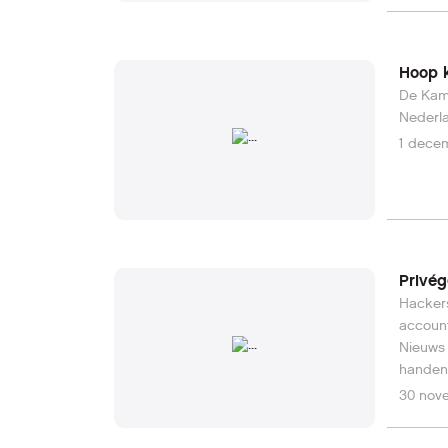
Om het 
zoekfun
Hoop k
De Kame
Nederla
1 dece
Privég
Hackers
account
Nieuws 
handen 
RTL.Lee
30 nov