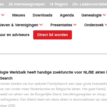
en
26 interessegroepen
18 Regio's
20+ Ledenvoordele
Nieuws
Downloads
Agenda
Genealogie
ieven & Verenigingen
Presentaties
Onderzoek
Direct lid worden
uur en adviseurs
ogie Werkbalk heeft handige zoekfunctie voor NL/BE akten b
ySearch
onen bieden via hun website FamilySearch een zeer grote hoeveelh
an van onder meer Nederlandse en Belgische akten. Het gaat hierbij
beeld om akten van de Burgerlijke Stand, bevolkingsregister en doop-,
aafregisters. Een (klein) deel van deze akten is doorzoekbaar op naa
el betreft compleet gescande registers die u digitaal kunt doorblade
mber 2018