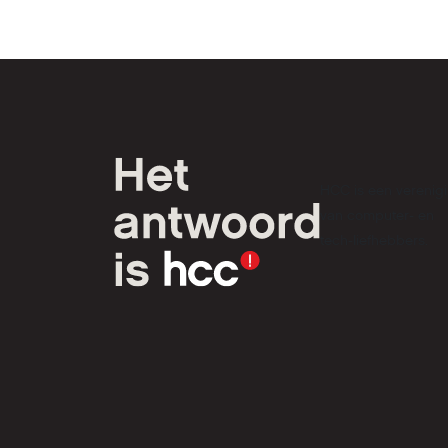
HCC is een verenig
van computer- en
tech-liefhebbers.