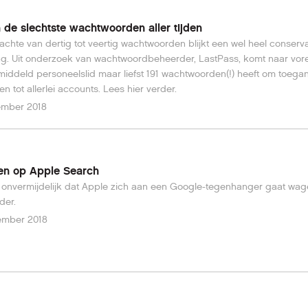
jn de slechtste wachtwoorden aller tijden
chte van dertig tot veertig wachtwoorden blijkt een wel heel conserv
ng. Uit onderzoek van wachtwoordbeheerder, LastPass, komt naar vor
iddeld personeelslid maar liefst 191 wachtwoorden(!) heeft om toega
en tot allerlei accounts. Lees hier verder.
ember 2018
en op Apple Search
kt onvermijdelijk dat Apple zich aan een Google-tegenhanger gaat wa
der.
ember 2018