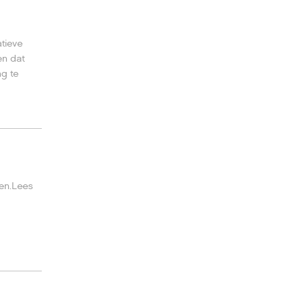
atieve
en dat
ng te
gen.Lees