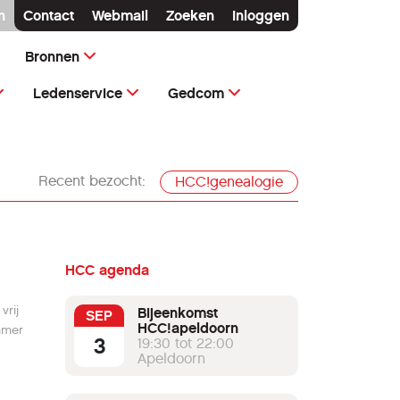
n
Contact
Webmail
Zoeken
Inloggen
Bronnen
Ledenservice
Gedcom
Recent bezocht:
HCC!genealogie
HCC agenda
vrij
Bijeenkomst
SEP
HCC!apeldoorn
mmer
3
19:30 tot 22:00
Apeldoorn