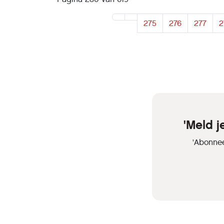
275
276
277
2
'Meld 
'Abonnee