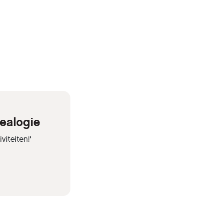
ealogie
iteiten!'