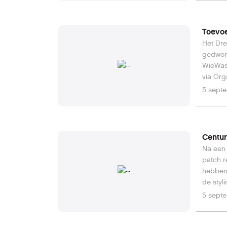
Toevo
Het Dre
gedwon
WieWasW
via Org
5 sept
Centur
Na een 
patch r
hebben 
de styl
zo in d
5 sept
uitgeko
20 mees
WieWasW