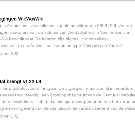
egingen WieWasWie
nts Archief stelt zijn collectie signalementskaarten (1896-1901) van de
gen bewoners van de kolonie van Weldadigheid in Veenhuizen via
ie beschikbaar. De kaarten zijn digitaal doorzoekbaar
anisatie ‘Drents Archief’, en Documenttype ‘Vestiging en Vertrek’.
ember 2021
ial brengt v1.22 uit
nieuw ticketsysteem (hetgeen de afgelopen maanden al in meerdere
eleases (resulteerde), een grote opknapbeurt van de Centurial websit
de ontwikkelaars zich de laatste tijd beziggehouden met het verbete
ing en vormgeving van de site, alsook de vertaalbaarheid van de webs
e komende tijd nieuwe talen te kunnen toevoegen. Gisteren is Centurial
ember 2021
men. Deze versie introduceert nieuwe, specifieke web scrapers voor 
t (door Centurial gebruikers althans) gebruikte websites, waaronder
ie, Ancestry, AlleFriezen, AlleGroningers, Stadsarchief Amsterdam, h