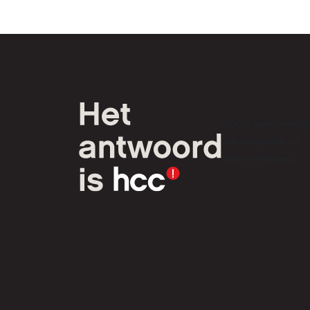
HCC is een verenig
van computer- en
tech-liefhebbers.