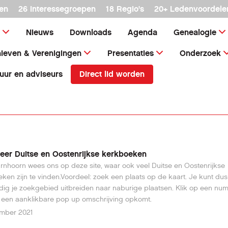
en
26 interessegroepen
18 Regio's
20+ Ledenvoordele
Nieuws
Downloads
Agenda
Genealogie
ieven & Verenigingen
Presentaties
Onderzoek
Direct lid worden
uur en adviseurs
er Duitse en Oostenrijkse kerkboeken
rnhoorn wees ons op deze site, waar ook veel Duitse en Oostenrijkse
ken zijn te vinden.Voordeel: zoek een plaats op de kaart. Je kunt dus 
ig je zoekgebied uitbreiden naar naburige plaatsen. Klik op een nu
een aanklikbare pop up omschrijving opkomt.
ember 2021