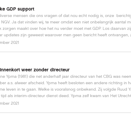
s Historisch Informatie Centrum en nog meer.Voor details klik hier.
ijke GDP support
 diverse mensen die ons vragen of dat nou echt nodig is, onze bericht
 NGV. Ja dat vinden wij, te meer omdat een niet onbelangrijk aantal 
k zorgen maakt over hoe het nu verder moet met GDP. Los daarvan zij
r updates zijn geweest waarover men geen bericht heeft ontvangen, 
doen gebruikelijk was. GDP staat blijkbaar helemaal buiten de huidige s
ember 2021
kt -terecht- ook geen partij, en heeft een prima contact met het HB a.i. 
 verkoop en helpdesk trekt een groepje enthousiastelingen tijdelijk de 
f. Klik hier om die tijdelijke groep te bereiken. Voor tutorial video's kli
nnenkort weer zonder directeur
ne Ypma (1981) die net anderhalf jaar directeur van het CBG was neem
er a.s. alweer afscheid. Ypma heeft besloten een andere richting in h
e leven in te gaan. Welke is vooralsnog onbekend. Zij volgde Ruud 
 tijd als interim-directeur dienst deed. Ypma zelf kwam van Het Utrech
Archief. Bernadine Ypma (foto: Berry Geerligs)
ember 2021