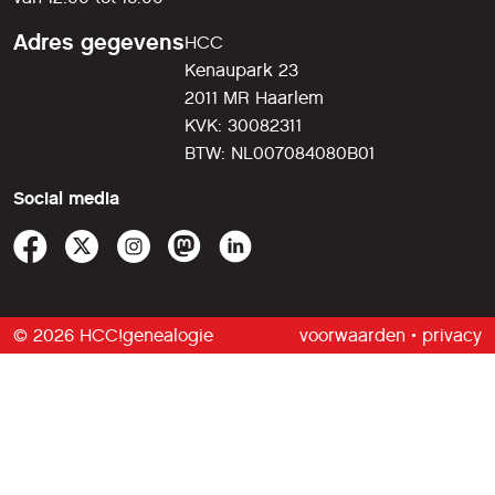
Adres gegevens
HCC
Kenaupark 23
2011 MR Haarlem
KVK: 30082311
BTW: NL007084080B01
Social media
© 2026 HCC!genealogie
voorwaarden
•
privacy