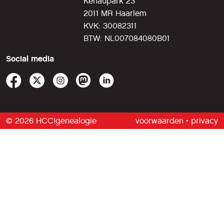
Kenaupark 23
2011 MR Haarlem
KVK: 30082311
BTW: NL007084080B01
Social media
© 2026 HCC!genealogie
voorwaarden
•
privacy