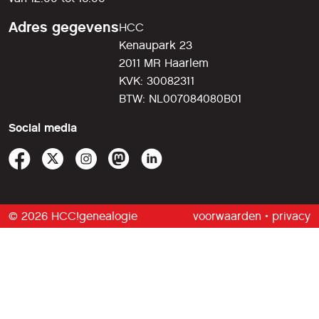
Adres gegevens
HCC
Kenaupark 23
2011 MR Haarlem
KVK: 30082311
BTW: NL007084080B01
Social media
© 2026 HCC!genealogie
voorwaarden
•
privacy