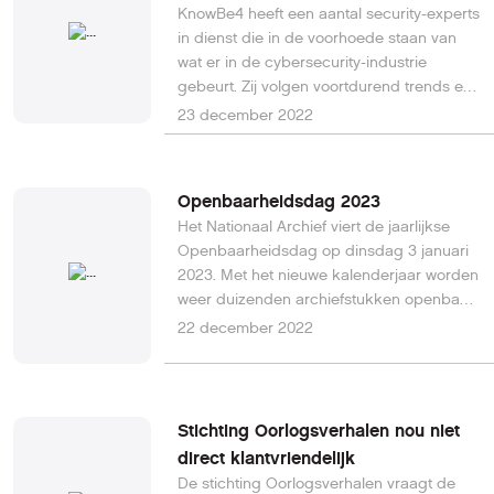
KnowBe4 heeft een aantal security-experts
in dienst die in de voorhoede staan van
wat er in de cybersecurity-industrie
gebeurt. Zij volgen voortdurend trends en
blijven op de hoogte van de nieuwste
23 december 2022
dreigingen, tools en technieken.
Onderstaand een top 5 van
voorspellingen van deze groep experts
Openbaarheidsdag 2023
voor komend jaar.Lees hier verder.
Het Nationaal Archief viert de jaarlijkse
Openbaarheidsdag op dinsdag 3 januari
2023. Met het nieuwe kalenderjaar worden
weer duizenden archiefstukken openbaar,
die tot dan toe alleen onder voorwaarden
22 december 2022
in te zien waren. Wat wordt in 2023
openbaar? Zie hier, of download het
overzicht (circa 1300 pagina's).
Stichting Oorlogsverhalen nou niet
direct klantvriendelijk
De stichting Oorlogsverhalen vraagt de