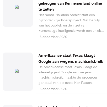
geheugen van Kennemerland online
te zetten
Het Noord-Hollands Archief start een
bijzonder vrijwilligersproject. Met behulp
van het publiek en de inzet van
kunstmatige intelligentie wordt een unieke
fotocollectie doorzoekbaar gemaakt. Het
18 december 2020
gaat om de collectie van Fotopersbureau
De Boer, met ruim 2.000.000 persfoto’s uit
de periode 1945-2005.
Amerikaanse staat Texas klaagt
Google aan wegens machtsmisbruik
De Amerikaanse staat Texas klaagt de
internetgigant Google aan wegens
machtsmisbruik, maakte de procureur-
generaal van die staat, Ken Paxton,
woensdag bekend in een video op
18 december 2020
Twitter. Volgens de nieuwssite Politico, die
het nieuws als eerste publiceerde, zouden
meerdere staten zich bij Texas hebben