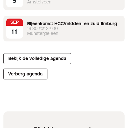
9
Amstelveen
SEP
Bijeenkomst HCC!midden- en zuid-limburg
19:30 tot 22:00
11
Munstergeleen
Bekijk de volledige agenda
Verberg agenda