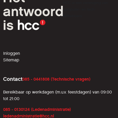
HCC is een vereniging van
computer- en tech-
liefhebbers.
Inloggen
Sitemap
Contact
085 - 0441808 (Technische vragen)
Bereikbaar op werkdagen (m.u.v. feestdagen) van 09:00
tot 21:00
085 - 0130124 (Ledenadministratie)
ledenadministratie@hcc.nl