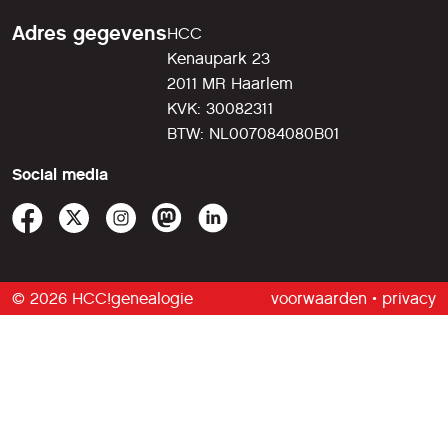
Adres gegevens
HCC
Kenaupark 23
2011 MR Haarlem
KVK: 30082311
BTW: NL007084080B01
Social media
© 2026 HCC!genealogie
voorwaarden
•
privacy