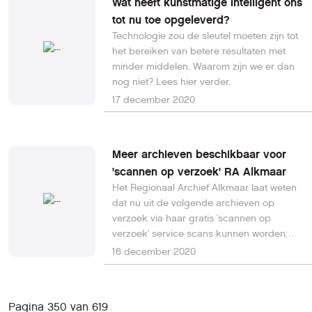
Wat heeft kunstmatige intelligent ons
aangesloten. Welke dat zouden zijn, is niet
tot nu toe opgeleverd?
bekend. Lees hier verder.
Technologie zou de sleutel moeten zijn tot
het bereiken van betere resultaten met
minder middelen. Waarom zijn we er dan
nog niet? Lees hier verder.
17 december 2020
Meer archieven beschikbaar voor
'scannen op verzoek' RA Alkmaar
Het Regionaal Archief Alkmaar laat weten
dat nu uit de volgende archieven op
verzoek via haar gratis 'scannen op
verzoek' service scans kunnen worden
opgevraagd. Archief van de gemeente
16 december 2020
Koedijk, 1560-1811 Archief van de
gemeente Oudkarspel, 1486-1816 Archief
van de Regenten van Noordeinde, 1657-
Pagina 350 van 619
1819 Archief van de Achtermeerpolder,