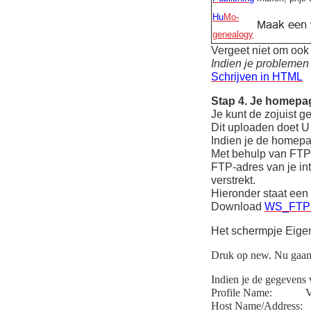
H
u
Mo-
Maak een w
genealogy
Vergeet niet om ook 
Indien je problemen
Schrijven in HTML
Stap 4. Je homepa
Je kunt de zojuist 
Dit uploaden doet U
Indien je de homepag
Met behulp van FTP 
FTP-adres van je in
verstrekt.
Hieronder staat een 
Download
WS_FTP
Het schermpje Eige
Druk op new. Nu gaan 
Indien je de gegevens 
Profile Name: Vul hi
Host Name/Address: 