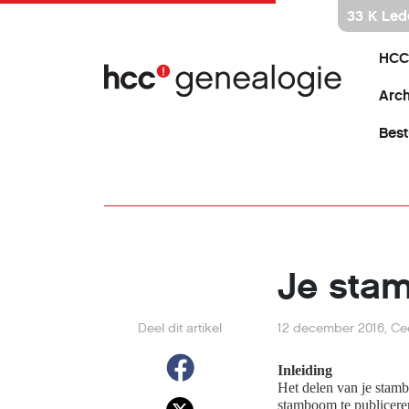
Ga
33 K Led
direct
naar
HCC
inhoud
Arch
Best
Je sta
Deel dit artikel
12 december 2016
,
Ce
Inleiding
Het delen van je stamb
stamboom te publiceren