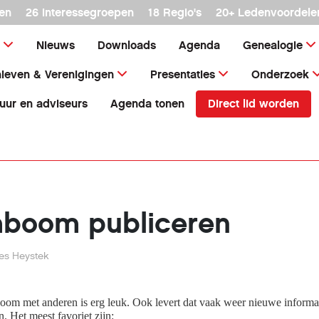
en
26 interessegroepen
18 Regio's
20+ Ledenvoordele
Nieuws
Downloads
Agenda
Genealogie
ieven & Verenigingen
Presentaties
Onderzoek
Direct lid worden
uur en adviseurs
Agenda tonen
mboom publiceren
es Heystek
oom met anderen is erg leuk. Ook levert dat vaak weer nieuwe informat
. Het meest favoriet zijn: