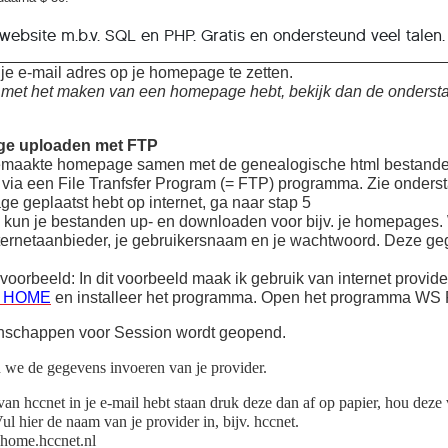
ebsite m.b.v. SQL en PHP. Gratis en ondersteund veel talen.
je e-mail adres op je homepage te zetten.
 met het maken van een homepage hebt, bekijk dan de onderst
ge uploaden met FTP
gemaakte homepage samen met de genealogische html bestanden 
 via een File Tranfsfer Program (= FTP) programma. Zie onders
e geplaatst hebt op internet, ga naar stap 5
kun je bestanden up- en downloaden voor bijv. je homepages. 
ternetaanbieder, je gebruikersnaam en je wachtwoord. Deze geg
voorbeeld: In dit voorbeeld maak ik gebruik van internet provide
 HOME
en installeer het programma.
Open het programma WS 
nschappen voor Session wordt geopend.
we de gegevens invoeren van je provider.
van hccnet in je e-mail hebt staan druk deze dan af op papier, hou deze
er de naam van je provider in, bijv. hccnet
.
home.hccnet.nl