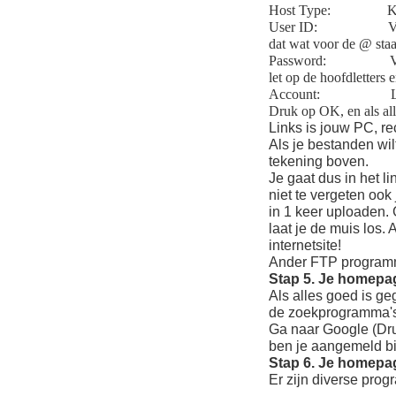
Host Type: Kies h
User ID: Vul hie
dat wat voor de @ staa
Password: Vul hier
let op de hoofdletters e
Account: Lee
Druk op OK, en als all
Links is jouw PC, rec
Als je bestanden wil
tekening boven.
Je gaat dus in het l
niet te vergeten ook
in 1 keer uploaden. 
laat je de muis los.
internetsite!
Ander FTP programm
Stap 5. Je homepa
Als alles goed is g
de zoekprogramma's
Ga naar Google (Dr
ben je aangemeld bi
Stap 6. Je homepag
Er zijn diverse pro