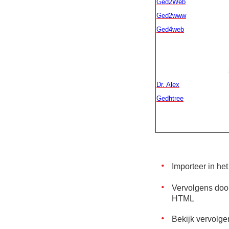
Ged2Web
Ged2www
Ged4web
Dr. Alex
Gedhtree
Importeer in h
Vervolgens door
HTML
Bekijk vervolge