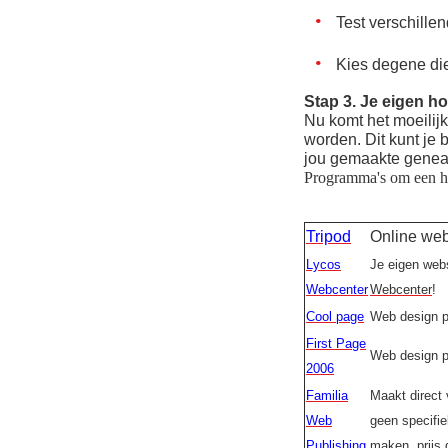
Test verschille
Kies degene die
Stap 3. Je eigen 
Nu komt het moeili
worden. Dit kunt je 
jou gemaakte geneal
Programma's om een h
Tripod
Online web
Lycos
Je eigen web
Webcenter
Webcenter
!
Cool page
Web design p
First Page
Web design p
2006
Familia
Maakt direct
Web
geen specifie
Publishing
maken, prijs 