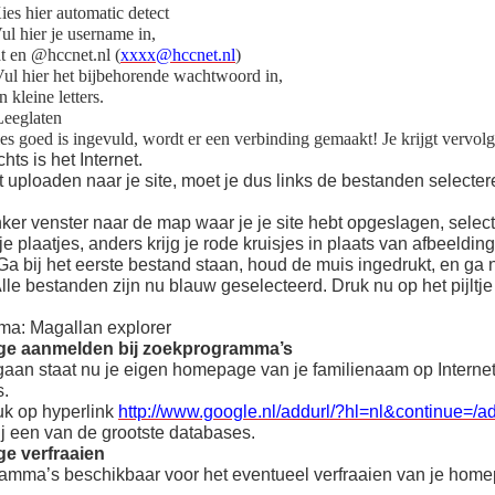
ier automatic detect
r je username in,
t en @hccnet.nl (
xxxx@hccnet.nl
)
 het bijbehorende wachtwoord in,
n kleine letters.
glaten
es goed is ingevuld, wordt er een verbinding gemaakt! Je krijgt vervolg
hts is het Internet.
t uploaden naar je site, moet je dus links de bestanden selecteren
inker venster naar de map waar je je site hebt opgeslagen, select
 je plaatjes, anders krijg je rode kruisjes in plaats van afbeeld
Ga bij het eerste bestand staan, houd de muis ingedrukt, en ga n
 Alle bestanden zijn nu blauw geselecteerd. Druk nu op het pijlt
a: Magallan explorer
ge aanmelden bij zoekprogramma’s
egaan staat nu je eigen homepage van je familienaam op Inter
.
uk op hyperlink
http://www.google.nl/addurl/?hl=nl&continue=/a
j een van de grootste databases.
e verfraaien
gramma’s beschikbaar voor het eventueel verfraaien van je home