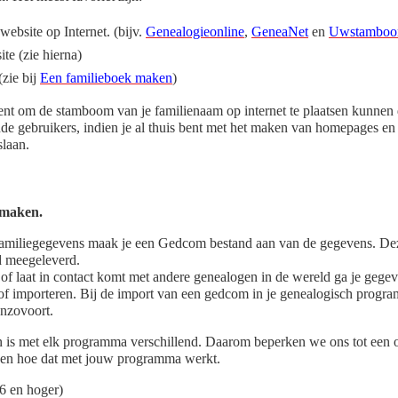
ebsite op Internet. (bijv.
Genealogieonline
,
GeneaNet
en
Uwstamboo
te (zie hierna)
zie bij
Een familieboek maken
)
nt om de stamboom van je familienaam op internet te plaatsen kunnen d
e gebruikers, indien je al thuis bent met het maken van homepages en h
laan.
 maken.
familiegegevens maak je een Gedcom bestand aan van de gegevens. Deze
d meegeleverd.
f laat in contact komt met andere genealogen in de wereld ga je gegev
of importeren. Bij de import van een gedcom in je genealogisch progra
enzovoort.
s met elk programma verschillend. Daarom beperken we ons tot een o
eken hoe dat met jouw programma werkt.
.6 en hoger)