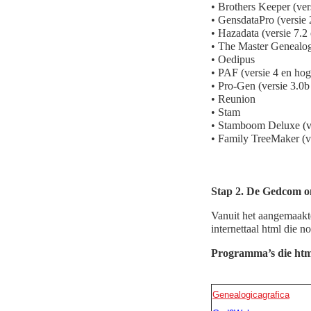
• Brothers Keeper (ver
• GensdataPro (versie 
• Hazadata (versie 7.2
• The Master Genealog
• Oedipus
• PAF (versie 4 en hog
• Pro-Gen (versie 3.0b
• Reunion
• Stam
• Stamboom Deluxe (ve
• Family TreeMaker (v
Stap 2. De Gedcom o
Vanuit het aangemaak
internettaal html die n
Programma’s die htm
Genealogicagrafica