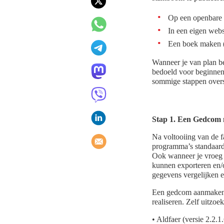
Op een openbare w
In een eigen websi
Een boek maken (
Wanneer je van plan be
bedoeld voor beginnend
sommige stappen overs
Stap 1. Een Gedcom
Na voltooiing van de 
programma’s standaar
Ook wanneer je vroeg o
kunnen exporteren en/
gegevens vergelijken 
Een gedcom aanmaken i
realiseren. Zelf uitzo
• Aldfaer (versie 2.2.1