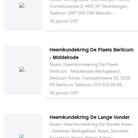
Corneliusstraat 2, 4651 XP Steenbergen
Telefoon: 0167 565 296 Website:
www.heemkundekringdesteenenkamer.nl
30 januari 2017
E-mail:
secretariaatsteenenkamer@gmail.com
Heemkundekring De Plaets Berlicum
- Middelrode
Naam: Heemkundekring De Plaets
Berlicum - Middelrode Werkgebied:
Berlicum Adres: Clarissenhoeve 52, 5258
PK Berlicum Telefoon: 073-503 83 68
Website: deplaets.nl E-mail:
30 januari 2017
secretaris@deplaets.nl
Heemkundekring De Lange Vonder
Naam: Heemkundekring De Vonder Asten
- Someren Werkgebied: Asten, Someren
Secretaris: Harrie Wijnen Adres: