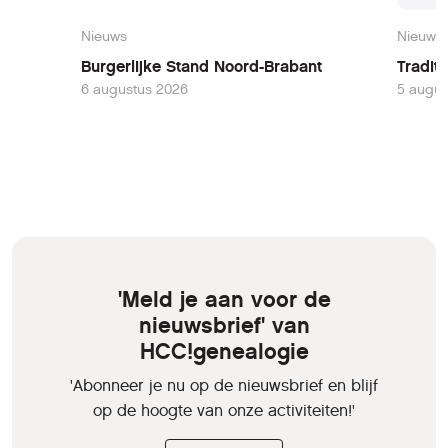
Nieuws
Nieuws
Burgerlijke Stand Noord-Brabant
Tradit
6 augustus 2026
5 augus
'Meld je aan voor de
nieuwsbrief' van
HCC!genealogie
'Abonneer je nu op de nieuwsbrief en blijf
op de hoogte van onze activiteiten!'