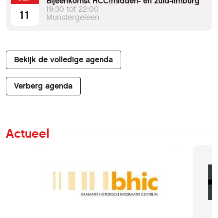
Bijeenkomst HCC!midden- en zuid-limburg
19:30 tot 22:00
11
Munstergeleen
Bekijk de volledige agenda
Verberg agenda
Actueel