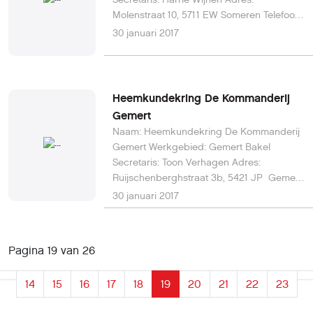
Molenstraat 10, 5711 EW Someren Telefoon:
0493 493 518 E-mail: h.wijnen@upcmail.nl
30 januari 2017
Website:
www.heemkundekringdevonder.nl
Heemkundekring De Kommanderij
Gemert
Naam: Heemkundekring De Kommanderij
Gemert Werkgebied: Gemert Bakel
Secretaris: Toon Verhagen Adres:
Ruijschenberghstraat 3b, 5421 JP Gemert
Telefoon: 0492 - 364 033 (na 19.00 uur)
30 januari 2017
Website: www.heemkundekringgemert.nl
E-mail:
brievenbus@heemkundekringgemert.nl
Pagina 19 van 26
14
15
16
17
18
19
20
21
22
23