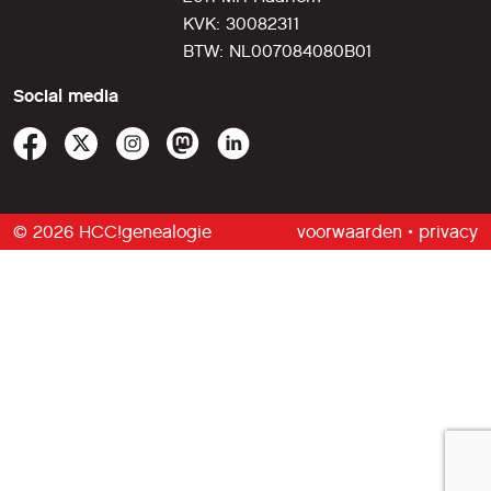
KVK: 30082311
BTW: NL007084080B01
Social media
© 2026 HCC!genealogie
voorwaarden
•
privacy