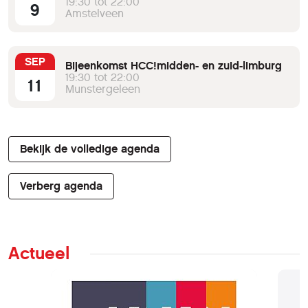
19:30 tot 22:00
9
Amstelveen
SEP
Bijeenkomst HCC!midden- en zuid-limburg
19:30 tot 22:00
11
Munstergeleen
Bekijk de volledige agenda
Verberg agenda
Actueel