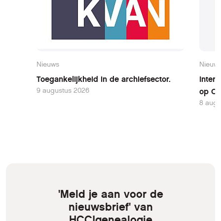
Nieuws
Nieuw
Toegankelijkheid in de archiefsector.
Inter
9 augustus 2026
op Oo
8 augu
'Meld je aan voor de
nieuwsbrief' van
HCC!genealogie