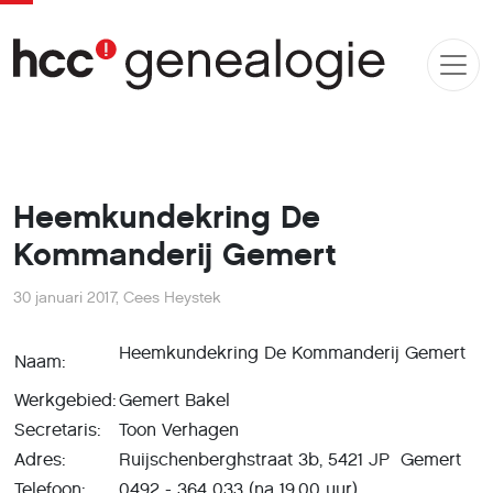
Heemkundekring De
Kommanderij Gemert
30 januari 2017
,
Cees Heystek
Heemkundekring De Kommanderij Gemert
Naam:
Werkgebied:
Gemert Bakel
Secretaris:
Toon Verhagen
Adres:
Ruijschenberghstraat 3b, 5421 JP Gemert
Telefoon:
0492 - 364 033 (na 19.00 uur)