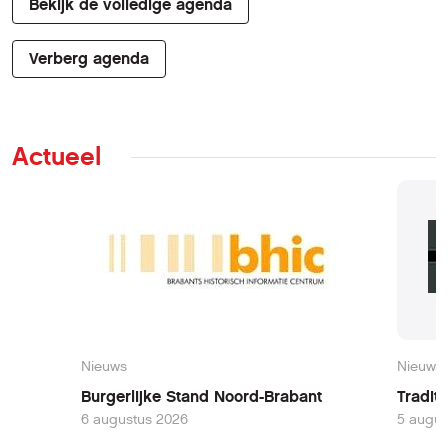
Bekijk de volledige agenda
Verberg agenda
Actueel
Nieuws
Nieuws
Burgerlijke Stand Noord-Brabant
Tradit
6 augustus 2026
5 augus