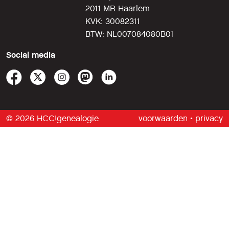
2011 MR Haarlem
KVK: 30082311
BTW: NL007084080B01
Social media
© 2026 HCC!genealogie
voorwaarden
•
privacy