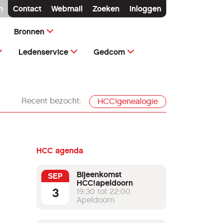
n
Contact
Webmail
Zoeken
Inloggen
Bronnen
Ledenservice
Gedcom
Recent bezocht:
HCC!genealogie
HCC agenda
Bijeenkomst
SEP
HCC!apeldoorn
3
19:30 tot 22:00
Apeldoorn