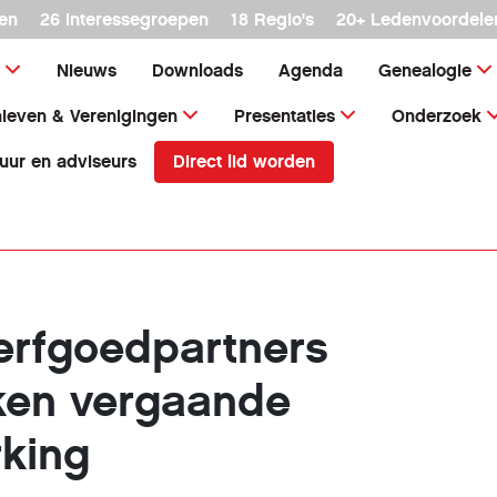
en
26 interessegroepen
18 Regio's
20+ Ledenvoordele
Nieuws
Downloads
Agenda
Genealogie
ieven & Verenigingen
Presentaties
Onderzoek
Direct lid worden
uur en adviseurs
erfgoedpartners
ken vergaande
king