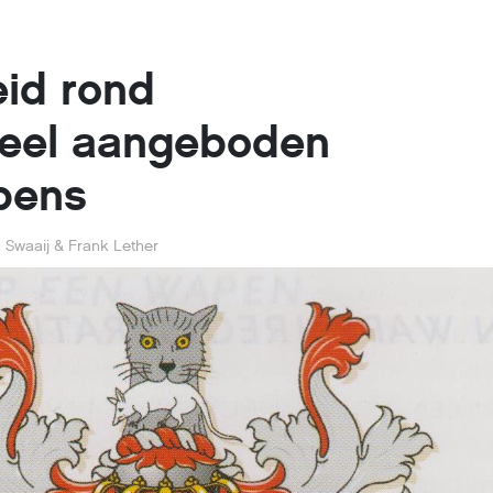
id rond
eel aangeboden
pens
 Swaaij & Frank Lether