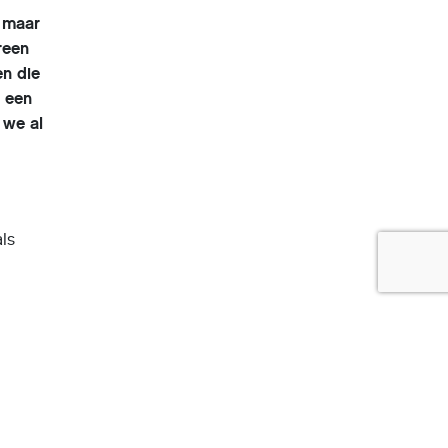
, maar
reen
en die
r een
 we al
als
e Kerk
. Het
aam.
and.