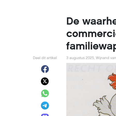
De waarhe
commerci
familiewa
Deel dit artikel
3 augustus 2025
,
Wijnand van