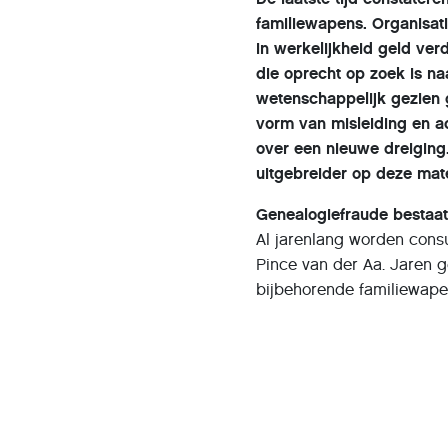
familiewapens. Organisat
in werkelijkheid geld ver
die oprecht op zoek is na
wetenschappelijk gezien 
vorm van misleiding en a
over een nieuwe dreiging
uitgebreider op deze mate
Genealogiefraude bestaat 
Al jarenlang worden cons
Pince van der Aa. Jaren
bijbehorende familiewapen
gepresenteerde informati
van Jezus Christus van d
enige wat klopte, was de 
Pince werd veroordeeld, m
Ook daar werd, terecht, sn