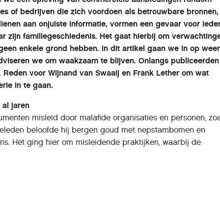
ies of bedrijven die zich voordoen als betrouwbare bronnen
dienen aan onjuiste informatie, vormen een gevaar voor iede
ar zijn familiegeschiedenis. Het gaat hierbij om verwachting
geen enkele grond hebben. In dit artikel gaan we in op wee
dviseren we om waakzaam te blijven. Onlangs publiceerden
. Reden voor Wijnand van Swaaij en Frank Lether om wat
rie in te gaan.
al jaren
umenten misleid door malafide organisaties en personen, zo
 geleden beloofde hij bergen goud met nepstambomen en
s. Het ging hier om misleidende praktijken, waarbij de
e vaak klakkeloos was overgenomen uit de archieven van d
e Heiligen der Laatste Dagen, beter bekend als de Mormonen
familienaam, maar er zijn veel meer families met dezelfde n
aar zette zijn oplichtingspraktijken voort in België en Engel
el een einde aan zijn activiteiten gemaakt.