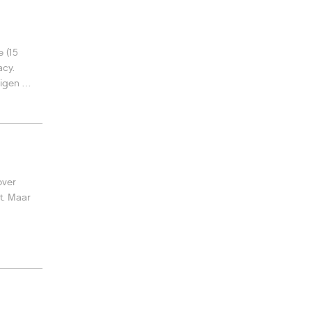
 (15
acy.
digen en
over
t. Maar