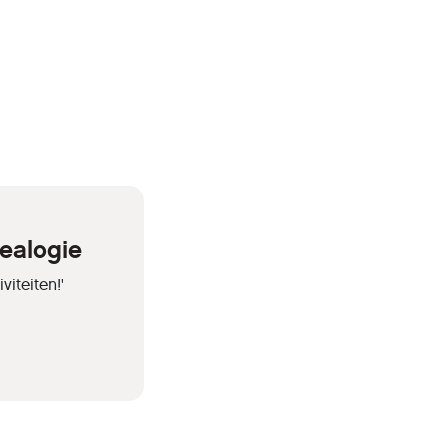
ealogie
iteiten!'