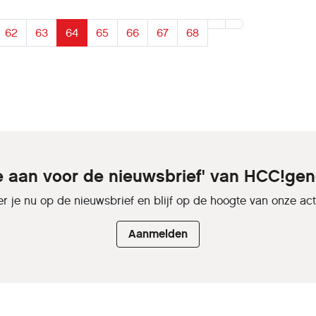
62
63
64
65
66
67
68
je aan voor de nieuwsbrief' van HCC!gen
r je nu op de nieuwsbrief en blijf op de hoogte van onze activ
Aanmelden