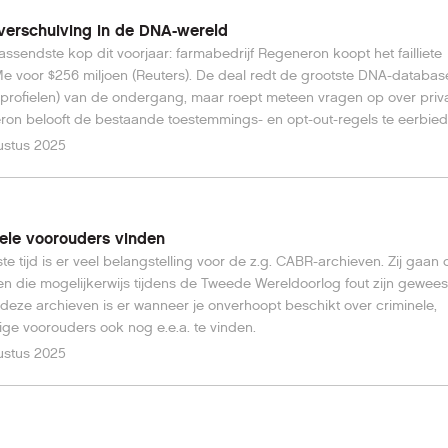
verschuiving in de DNA-wereld
assendste kop dit voorjaar: farmabedrijf Regeneron koopt het failliete
 voor $256 miljoen (Reuters). De deal redt de grootste DNA-database
 profielen) van de ondergang, maar roept meteen vragen op over priv
on belooft de bestaande toestemmings- en opt-out-regels te eerbie
een gerechts­toezichthouder op de vingers.
ustus 2025
ele voorouders vinden
ste tijd is er veel belangstelling voor de z.g. CABR-archieven. Zij gaan 
n die mogelijkerwijs tijdens de Tweede Wereldoorlog fout zijn gewees
 deze archieven is er wanneer je onverhoopt beschikt over criminele,
ge voorouders ook nog e.e.a. te vinden.
ustus 2025