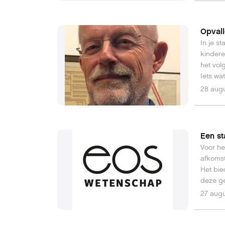
te klik
Opvall
In je s
kindere
het vol
Iets wat
verzame
28 aug
Een st
Voor he
afkomst
Het bied
deze ge
27 aug