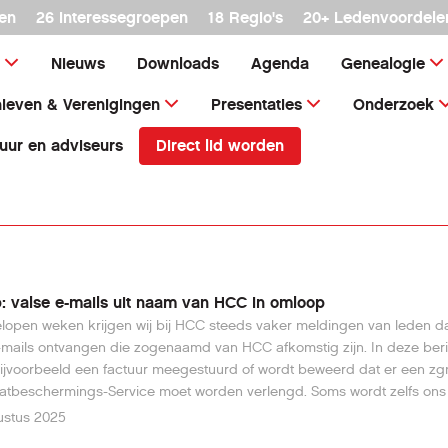
en
26 interessegroepen
18 Regio's
20+ Ledenvoordele
Nieuws
Downloads
Agenda
Genealogie
ieven & Verenigingen
Presentaties
Onderzoek
Direct lid worden
uur en adviseurs
: valse e-mails uit naam van HCC in omloop
lopen weken krijgen wij bij HCC steeds vaker meldingen van leden dat
-mails ontvangen die zogenaamd van HCC afkomstig zijn. In deze ber
ijvoorbeeld een factuur meegestuurd of wordt beweerd dat er een zg
tbeschermings-Service moet worden verlengd. Soms wordt zelfs ons 
am misbruikt om de mail er betrouwbaar uit te laten zien. Het doel va
ustus 2025
en is altijd hetzelfde: de ontvanger bang maken en verleiden om op ee