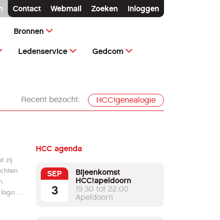
n
Contact
Webmail
Zoeken
Inloggen
Bronnen
Ledenservice
Gedcom
Recent bezocht:
HCC!genealogie
HCC agenda
 zij
ichten
Bijeenkomst
SEP
HCC!apeldoorn
n.
3
19:30 tot 22:00
logo of
Apeldoorn
n deze
n link