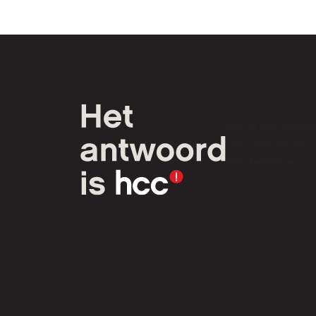
HCC is een verenig
van computer- en
tech-liefhebbers.