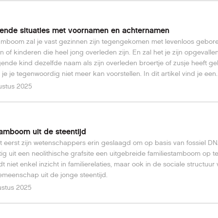
ken en vervolgens geld over te maken of persoonlijke gegevens af te s
ende situaties met voornamen en achternamen
tamboom zal je vast gezinnen zijn tegengekomen met levenloos gebor
n of kinderen die heel jong overleden zijn. En zal het je zijn opgevalle
gende kind dezelfde naam als zijn overleden broertje of zusje heeft g
 je je tegenwoordig niet meer kan voorstellen. In dit artikel vind je een
ling van hele uitzonderlijke situaties met voornamen en achternamen.
ustus 2025
amboom uit de steentijd
t eerst zijn wetenschappers erin geslaagd om op basis van fossiel D
ig uit een neolithische grafsite een uitgebreide familiestamboom op te 
t niet enkel inzicht in familierelaties, maar ook in de sociale structuur
meenschap uit de jonge steentijd.
ustus 2025