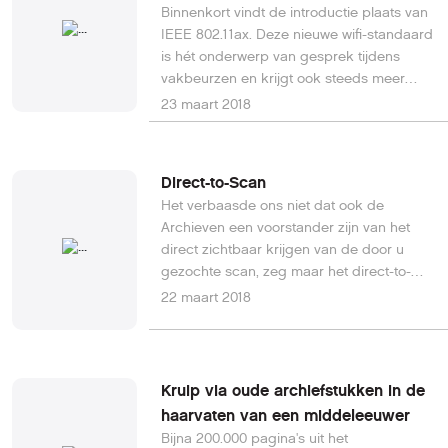
Binnenkort vindt de introductie plaats van
IEEE 802.11ax. Deze nieuwe wifi-standaard
is hét onderwerp van gesprek tijdens
vakbeurzen en krijgt ook steeds meer
aandacht in de media. De strekking van
23 maart 2018
het verhaal is altijd hetzelfde: ax is de ‘next
big thing’ in de wereld van draadloze
netwerken. Velen zien deze nieuwe
Direct-to-Scan
standaard als het antwoord voor de in de
Het verbaasde ons niet dat ook de
toekomst overbezette draadloze
Archieven een voorstander zijn van het
netwerken.Lees verder op Computable.
direct zichtbaar krijgen van de door u
gezochte scan, zeg maar het direct-to-
scan principe. Maar we gingen wel wat te
22 maart 2018
kort door de bocht vinden ze. Immers de
door ons gewenste situatie vereist ook het
nodige werk. Daar is niet altijd voldoende
mankracht voor.
Kruip via oude archiefstukken in de
haarvaten van een middeleeuwer
Bijna 200.000 pagina's uit het