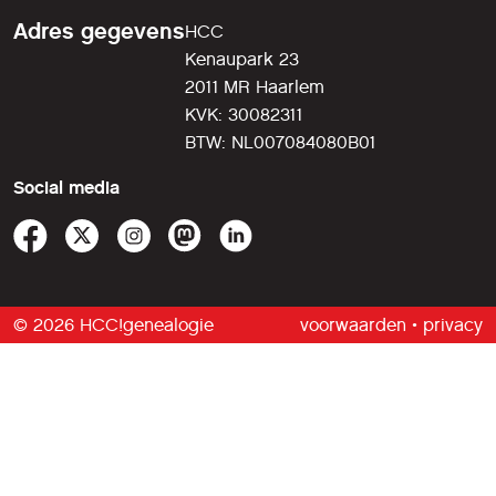
Adres gegevens
HCC
Kenaupark 23
2011 MR Haarlem
KVK: 30082311
BTW: NL007084080B01
Social media
© 2026 HCC!genealogie
voorwaarden
•
privacy