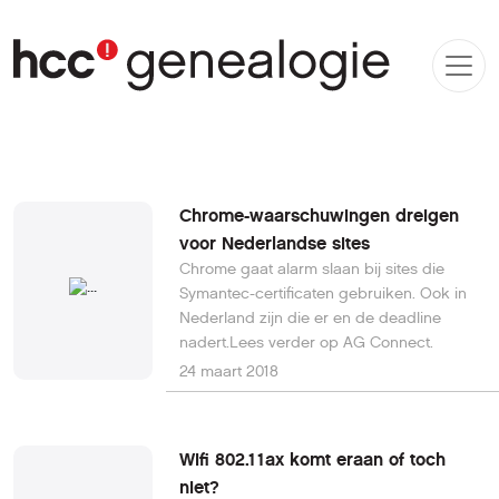
Chrome-waarschuwingen dreigen
voor Nederlandse sites
Chrome gaat alarm slaan bij sites die
Symantec-certificaten gebruiken. Ook in
Nederland zijn die er en de deadline
nadert.Lees verder op AG Connect.
24 maart 2018
Wifi 802.11ax komt eraan of toch
niet?