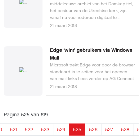
middeleeuws archief van het Domkapittel,
het bestuur van de Utrechtse kerk, zijn
vanaf nu voor iedereen digitaal te
raadplegen via Het Utrechts Archief.Lees
21 maart 2018
hier verder.
Edge ‘wint’ gebruikers via Windows
Mail
Microsoft trekt Edge voor door de browser
standaard in te zetten voor het openen
van mail-links.Lees verder op AG Connect.
21 maart 2018
Pagina 525 van 619
0
521
522
523
524
525
526
527
528