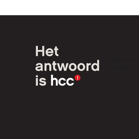
HCC is een verenig
van computer- en
tech-liefhebbers.