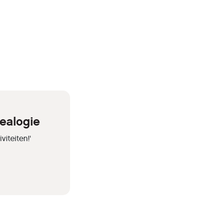
ealogie
iteiten!'