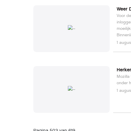
Weer 
Voor de
inlogge
moeilij
Binnenl
1 augus
Herken
Mozilla
onder h
1 augus
Pagina 503 van 619