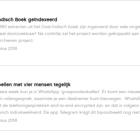
ndisch Boek geïndexeerd
.880 extracten uit het Oost-Indisch boek zijn ingevoerd door vele vinger
taal doorzoekbaar! Na contrôle zal het project worden gekoppeld aan
chieven project.
tus 2018
ellen met vier mensen tegelijk
eze week kun je in WhatsApp ‘groepsvideobellen’. Er komt een nieu
een videogesprek, waarmee je een deelnemer kunt toevoegen. Whats
t de telefoongesprekken end-to-end encrypted zijn, en dat is volgens
nch indrukwekkend. De app Telegram krijgt dit bijvoorbeeld nog niet
Lees hier verder.
tus 2018