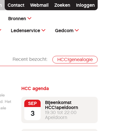
n
Contact
Webmail
Zoeken
Inloggen
Bronnen
Ledenservice
Gedcom
Recent bezocht:
HCC!genealogie
HCC agenda
ele
d. Het
Bijeenkomst
SEP
HCC!apeldoorn
kele
3
19:30 tot 22:00
Apeldoorn