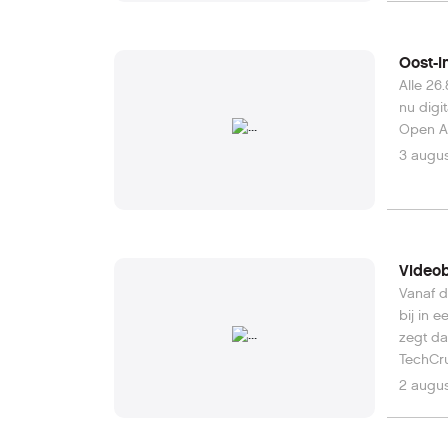
Oost-I
Alle 26
nu digi
Open Ar
3 augus
Videob
Vanaf d
bij in 
zegt da
TechCru
elkaar.
2 augus