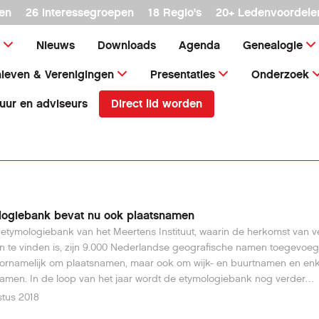
en
26 interessegroepen
18 Regio's
20+ Ledenvoordele
Nieuws
Downloads
Agenda
Genealogie
ieven & Verenigingen
Presentaties
Onderzoek
Direct lid worden
uur en adviseurs
logiebank bevat nu ook plaatsnamen
etymologiebank van het Meertens Instituut, waarin de herkomst van v
 te vinden is, zijn 9.000 Nederlandse geografische namen toegevoeg
ornamelijk om plaatsnamen, maar ook om wijk- en buurtnamen en en
amen. In de loop van het jaar wordt de etymologiebank nog verder
eid met een groot aantal nieuwe trefwoorden.Lees hier verder.
tus 2018