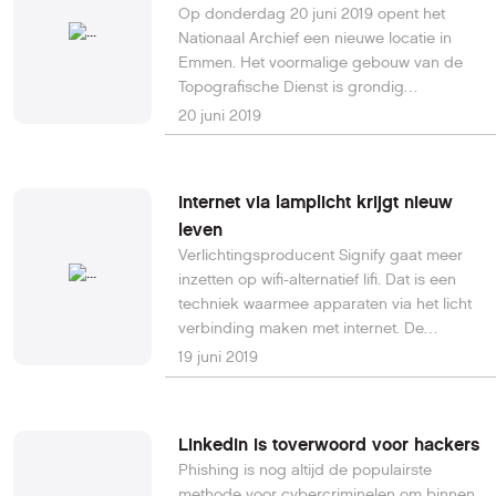
Op donderdag 20 juni 2019 opent het
Nationaal Archief een nieuwe locatie in
Emmen. Het voormalige gebouw van de
Topografische Dienst is grondig
verbouwd, en is nu zo goed als
20 juni 2019
energieneutraal. In Emmen kan het
Nationaal Archief 90 kilometer archieven
duurzaam opslaan voor de eeuwigheid.
Internet via lamplicht krijgt nieuw
Ook heeft locatie Emmen een state-of-the-
leven
art ontzuringsinstallatie waarmee de
Verlichtingsproducent Signify gaat meer
levensduur van kwetsbare archieven kan
inzetten op wifi-alternatief lifi. Dat is een
worden verdubbeld.
techniek waarmee apparaten via het licht
verbinding maken met internet. De
nieuwste apparatuur van Signify is fors
19 juni 2019
sneller geworden. Vanaf 2020 zijn alle
nieuwe armaturen van het bedrijf
bovendien voorbereid om op zo'n lifi-
LinkedIn is toverwoord voor hackers
verbinding te worden aangesloten.Lees
Phishing is nog altijd de populairste
hier verder.
methode voor cybercriminelen om binnen