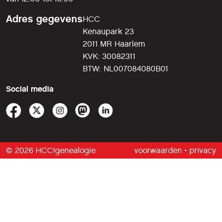
Adres gegevens
HCC
Kenaupark 23
2011 MR Haarlem
KVK: 30082311
BTW: NL007084080B01
Social media
© 2026 HCC!genealogie
voorwaarden
•
privacy