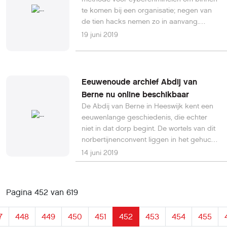
te komen bij een organisatie; negen van
de tien hacks nemen zo in aanvang.
Spam-filters herkennen de berichten vaak
19 juni 2019
niet, terwijl hackers de oplichting handig
weten te verpakken met een onschuldig
ogende boodschap. Met name ‘LinkedIn’
in de onderwerpregel blijkt verleidelijke
Eeuwenoude archief Abdij van
aas. Is daar iets aan te doen?Lees hier
Berne nu online beschikbaar
verder.
De Abdij van Berne in Heeswijk kent een
eeuwenlange geschiedenis, die echter
niet in dat dorp begint. De wortels van dit
norbertijnenconvent liggen in het gehucht
Bern ten noordoosten van Heusden,
14 juni 2019
tegenwoordig gemeente Zaltbommel.
Daar stelden heer Fulco van Berne en zijn
vrouw Bescela van Someren hun kasteel
Pagina 452 van 619
ter beschikking voor een klooster. In 1134
kwamen er de eerste norbertijnen aan
7
448
449
450
451
452
453
454
455
vanuit het toen vijf jaar oude klooster