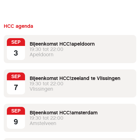
Mariënweerd bij Beesd. Bern lag in het
graafschap Holland en viel onder de
bisschop van Utrecht.
HCC agenda
SEP
Bijeenkomst HCC!apeldoorn
19:30 tot 22:00
3
Apeldoorn
SEP
Bijeenkomst HCC!zeeland te Vlissingen
19:30 tot 22:00
7
Vlissingen
SEP
Bijeenkomst HCC!amsterdam
19:30 tot 22:00
9
Amstelveen