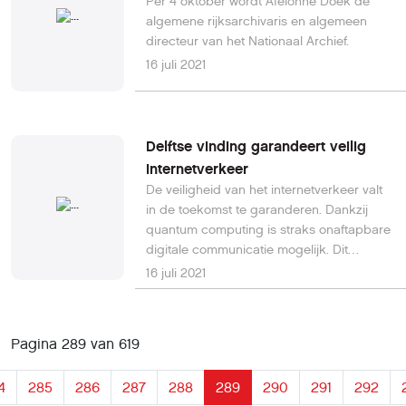
Per 4 oktober wordt Afelonne Doek de
lid? Om het gehele artikel te lezen dien je
algemene rijksarchivaris en algemeen
ingelogd te zijn. Je kunt inloggen door je
directeur van het Nationaal Archief.
HCC-gebruikersnaam en wachtwoord in te
vullen in de daarvoor bestemde velden
16 juli 2021
aan de rechterkant van deze pagina. Nog
geen HCC-lid? Word nu lid en kies je
welkomstgeschenk!
Delftse vinding garandeert veilig
internetverkeer
De veiligheid van het internetverkeer valt
in de toekomst te garanderen. Dankzij
quantum computing is straks onaftapbare
digitale communicatie mogelijk. Dit
volledig veilig berichtenverkeer kan over
16 juli 2021
dezelfde glasvezelverbinding
plaatsvinden als het conventionele
internetverkeer. Lees hier verder.
Pagina 289 van 619
4
285
286
287
288
289
290
291
292