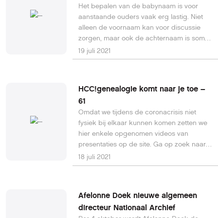
Het bepalen van de babynaam is voor
records die alleen zichtbaar zijn in de
aanstaande ouders vaak erg lastig. Niet
Family History Library of andere locaties.
alleen de voornaam kan voor discussie
Een nieuwe Library Lookup Service biedt
zorgen, maar ook de achternaam is soms
binnenkort wereldwijd meer toegang tot
een heikele kwestie. Want welke familielijn
deze records.
19 juli 2021
moet voortleven, die van de man of de
vrouw? De roep voor een dubbele
achternaam klinkt dan ook steeds
HCC!genealogie komt naar je toe –
luider.Lees hier verder.
61
Omdat we tijdens de coronacrisis niet
fysiek bij elkaar kunnen komen zetten we
hier enkele opgenomen videos van
presentaties op de site. Ga op zoek naar
je eigen voorouders met Cristel Stolk van
18 juli 2021
Streekarchief Midden-Holland. Zij legt uit
hoe je dit het beste kunt aanpakken en
geeft handige tips. We gaan verder met
Afelonne Doek nieuwe algemeen
deel 3. De rest van dit artikel is alleen
directeur Nationaal Archief
beschikbaar voor HCC-leden. Ben je HCC-