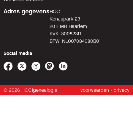
Adres gegevens
HCC
Kenaupark 23
2011 MR Haarlem
KVK: 30082311
BTW: NL007084080B01
Social media
© 2026 HCC!genealogie
voorwaarden
•
privacy