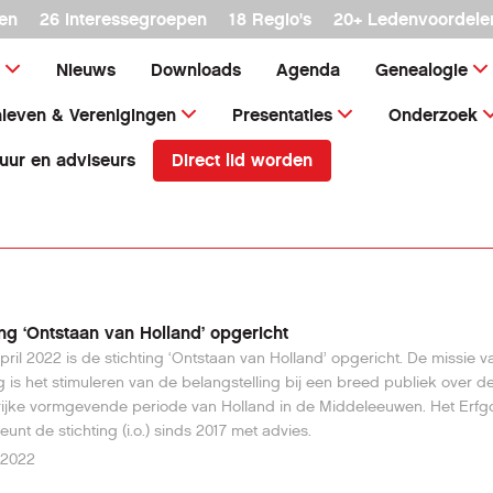
en
26 interessegroepen
18 Regio's
20+ Ledenvoordele
Nieuws
Downloads
Agenda
Genealogie
ieven & Verenigingen
Presentaties
Onderzoek
Direct lid worden
uur en adviseurs
ing ‘Ontstaan van Holland’ opgericht
pril 2022 is de stichting ‘Ontstaan van Holland’ opgericht. De missie 
ng is het stimuleren van de belangstelling bij een breed publiek over d
ijke vormgevende periode van Holland in de Middeleeuwen. Het Erfg
eunt de stichting (i.o.) sinds 2017 met advies.
l 2022