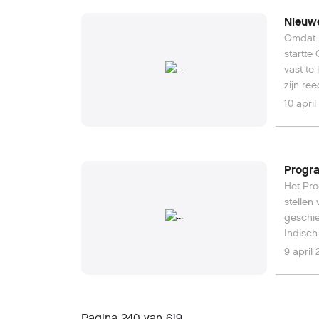
Nieuw
Omdat b
startte
vast te
zijn re
Lees hi
10 apri
Progra
Het Pro
stellen
geschie
Indisch
wortels
9 april
oorlogs
(definit
Pagina 240 van 619