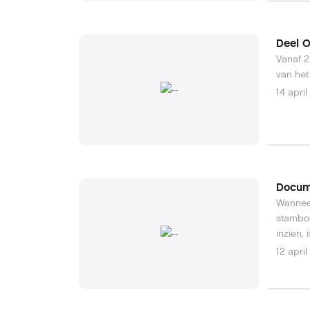
Deel O
Vanaf 2
van het
14 apri
Docume
Wanneer
stambo
inzien, 
12 apri