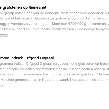
e grafstenen op Geneanet
egraafplaatsen een van de belangrijkste bronnen voor genealogen zi
 Geneanet het project ‘Bewaar onze grafstenen’, om op die manier gra
 leggen voordat ze verloren gaan. Meer dan 4.500.000 grafstenen en 
eds beschikbaar.Ook in de maand maart werden er de nodige toegev
er verder.
l 2022
mma Indisch Erfgoed Digitaal
gramma Indisch Erfgoed Digitaal zorgt voor het digitaliseren en besc
 van Indische collecties zodat mensen online kunnen zoeken naar de 
denis van hun voorouders. Men richt zich op het erfgoed van “de br
-Molukse gemeenschap in Nederland waarbij het gaat om iedereen m
 in voormalig Nederlands-Indië, die zelf of van wie de voorouder(s) do
 2022
geweld en naoorlogse ontwikkelingen tot 1967 naar Nederland zijn g
ie rapport Panteia)Voor meer info, klik hier.