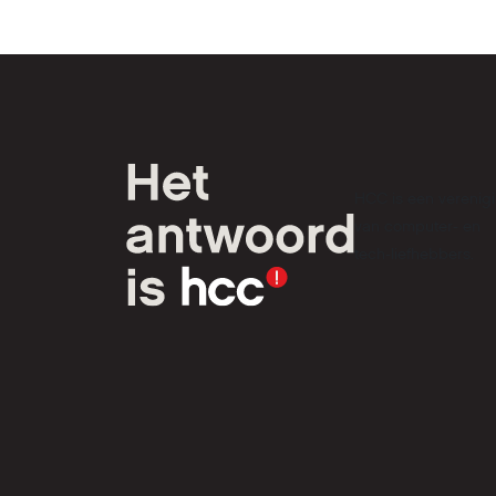
HCC is een verenig
van computer- en
tech-liefhebbers.