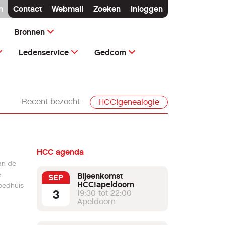
n
Contact
Webmail
Zoeken
Inloggen
Bronnen
Ledenservice
Gedcom
Recent bezocht:
HCC!genealogie
HCC agenda
van de
e
Bijeenkomst
SEP
HCC!apeldoorn
oedhuis
3
19:30 tot 22:00
Apeldoorn