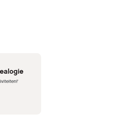
ealogie
iteiten!'