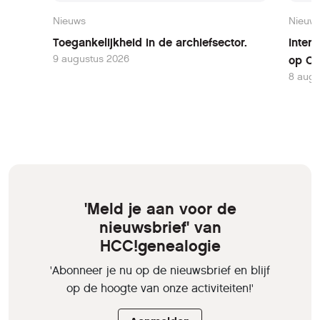
Nieuws
Nieuw
Toegankelijkheid in de archiefsector.
Inter
9 augustus 2026
op Oo
8 augu
'Meld je aan voor de
nieuwsbrief' van
HCC!genealogie
'Abonneer je nu op de nieuwsbrief en blijf
op de hoogte van onze activiteiten!'