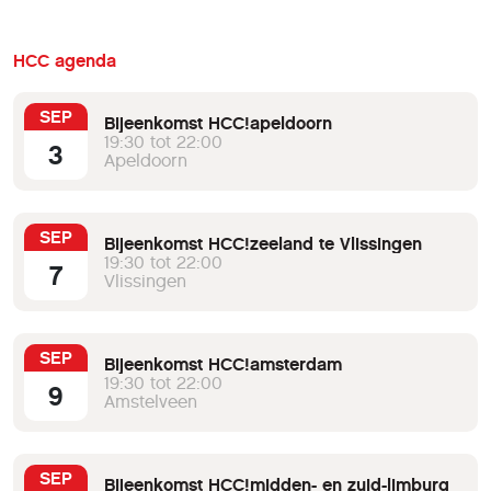
HCC agenda
SEP
Bijeenkomst HCC!apeldoorn
19:30 tot 22:00
3
Apeldoorn
SEP
Bijeenkomst HCC!zeeland te Vlissingen
19:30 tot 22:00
7
Vlissingen
SEP
Bijeenkomst HCC!amsterdam
19:30 tot 22:00
9
Amstelveen
SEP
Bijeenkomst HCC!midden- en zuid-limburg