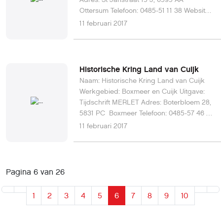
Ottersum Telefoon: 0485-51 11 38 Website:
www.lgog.nl/kgennep03.htm E-mail:
11 februari 2017
mayke.jetten@icloud.com
Historische Kring Land van Cuijk
Naam: Historische Kring Land van Cuijk
Werkgebied: Boxmeer en Cuijk Uitgave:
Tijdschrift MERLET Adres: Boterbloem 28,
5831 PC Boxmeer Telefoon: 0485-57 46 29
Website:
11 februari 2017
www.historischekringlandvancuijk.nl E-
mail: secretariaathklc@outlook.com
Pagina 6 van 26
1
2
3
4
5
6
7
8
9
10