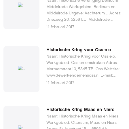
Naam: Historische Vereniging Berlicum
Middelrode Werkgebied: Berlicum en
Middelrode Uitgave: Aachterum… Adres:
Driezeeg 20, 5258 LE Middelrode
Telefoon: 073-503 16 32 Website:
11 februari 2017
www.hvbm.net E-mail:
janlunenburg@home.nl
Historische Kring voor Oss e.o.
Naam: Historische Kring voor Oss e.o.
Werkgebied: Oss en omstreken Adres:
Marmerstraat 10, 5345 TB Oss Website:
www.dewerkendemensoss.nl E-mail:
info@dewerkendemensoss.nl
11 februari 2017
Historische Kring Maas en Niers
Naam: Historische Kring Maas en Niers
Werkgebied: Ottersum, Maas en Niers
Adres: St Janstraat 15 J, 6595 AA