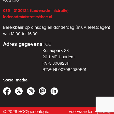
tot 21:00
085 - 0130124 (Ledenadministratie)
ledenadministratie@hcc.nl
Bereikbaar op dinsdag en donderdag (m.u.v. feestdagen)
van 12:00 tot 16:00
Adres gegevens
HCC
Kenaupark 23
2011 MR Haarlem
KVK: 30082311
BTW: NL007084080B01
Social media
© 2026 HCC!genealogie
voorwaarden
•
privacy