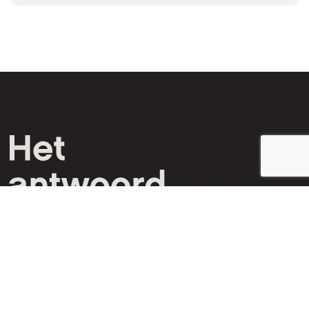
HCC is een vereniging van
computer- en tech-
liefhebbers.
Inloggen