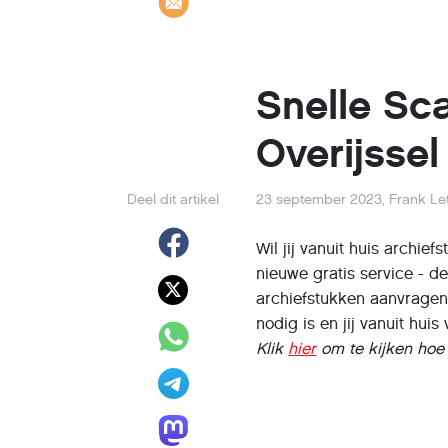
Snelle Sc
Overijssel
Deel dit artikel
23 september 2023
,
Frank Le
Wil jij vanuit huis archie
nieuwe gratis service - d
archiefstukken aanvragen,
nodig is en jij vanuit hui
Klik
hier
om te kijken hoe 