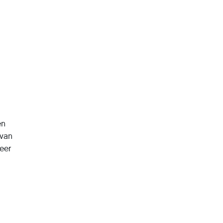
en
 van
meer