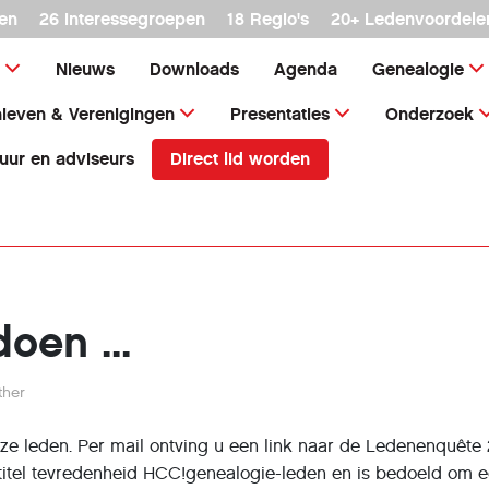
en
26 interessegroepen
18 Regio's
20+ Ledenvoordele
Nieuws
Downloads
Agenda
Genealogie
ieven & Verenigingen
Presentaties
Onderzoek
Direct lid worden
uur en adviseurs
oen ...
ther
ze leden. Per mail ontving u een link naar de Ledenenquête
 titel tevredenheid HCC!genealogie-leden en is bedoeld om 