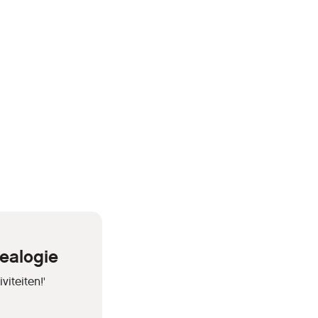
ealogie
iteiten!'