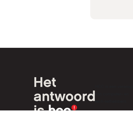
HCC is een verenig
van computer- en
tech-liefhebbers.