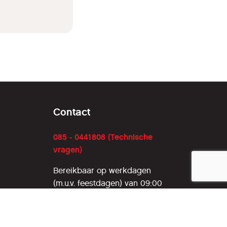
Contact
085 - 0441808 (Technische
vragen)
Bereikbaar op werkdagen
(m.u.v. feestdagen) van 09:00
tot 21:00
085 - 0130124