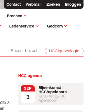
n
Contact
Webmail
Zoeken
Inloggen
Bronnen
Ledenservice
Gedcom
Recent bezocht:
HCC!genealogie
HCC agenda
Bijeenkomst
SEP
HCC!apeldoorn
3
19:30 tot 22:00
Apeldoorn
 2023.
een