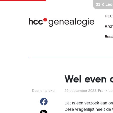
Ga
33 K Led
direct
naar
HCC
inhoud
Arch
Best
Wel even d
Deel dit artikel
26 september 2023
,
Frank Le
Dat is een verzoek aan on
Deze vragenlijst heeft de