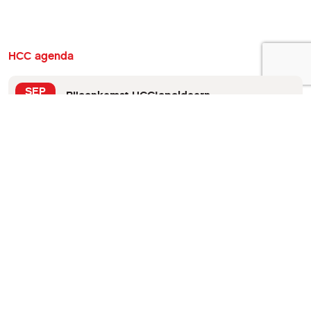
HCC agenda
SEP
Bijeenkomst HCC!apeldoorn
19:30 tot 22:00
3
Apeldoorn
SEP
Bijeenkomst HCC!zeeland te Vlissingen
19:30 tot 22:00
7
Vlissingen
SEP
Bijeenkomst HCC!amsterdam
19:30 tot 22:00
9
Amstelveen