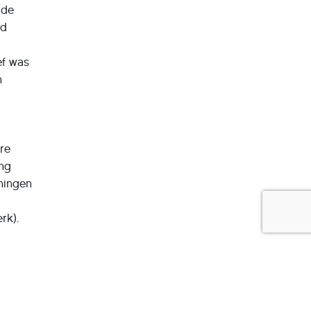
 de
ud
ef was
n
ere
ing
eningen
rk).
 aan