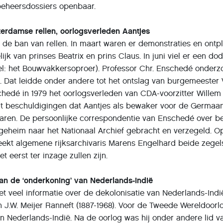
beheersdossiers openbaar.
erdamse rellen, oorlogsverleden Aantjes
de ban van rellen. In maart waren er demonstraties en ontpl
jk van prinses Beatrix en prins Claus. In juni viel er een dod
wel: het Bouwvakkersoproer). Professor Chr. Enschedé onderz
. Dat leidde onder andere tot het ontslag van burgemeester
chedé in 1979 het oorlogsverleden van CDA-voorzitter Willem
dat beschuldigingen dat Aantjes als bewaker voor de Germaa
waren. De persoonlijke correspondentie van Enschedé over b
geheim naar het Nationaal Archief gebracht en verzegeld. O
kt algemene rijksarchivaris Marens Engelhard beide zegel
 eerst ter inzage zullen zijn.
van de ‘onderkoning’ van Nederlands-Indië
t veel informatie over de dekolonisatie van Nederlands-Indië
an J.W. Meijer Ranneft (1887-1968). Voor de Tweede Wereldoor
 in Nederlands-Indië. Na de oorlog was hij onder andere lid v