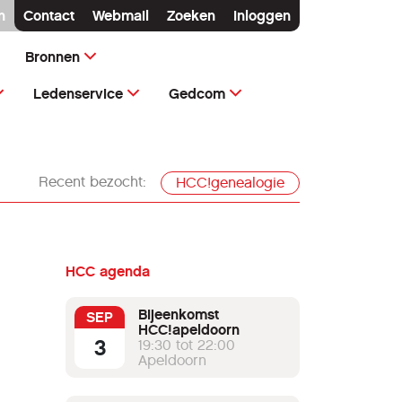
n
Contact
Webmail
Zoeken
Inloggen
Bronnen
Ledenservice
Gedcom
Recent bezocht:
HCC!genealogie
HCC agenda
Bijeenkomst
SEP
HCC!apeldoorn
3
19:30 tot 22:00
Apeldoorn