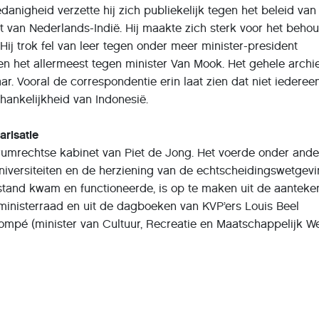
danigheid verzette hij zich publiekelijk tegen het beleid van
 van Nederlands-Indië. Hij maakte zich sterk voor het beho
 Hij trok fel van leer tegen onder meer minister-president
n het allermeest tegen minister Van Mook. Het gehele archi
ar. Vooral de correspondentie erin laat zien dat niet iederee
hankelijkheid van Indonesië.
arisatie
trumrechtse kabinet van Piet de Jong. Het voerde onder and
niversiteiten en de herziening van de echtscheidingswetgev
 stand kwam en functioneerde, is op te maken uit de aantek
ministerraad en uit de dagboeken van KVP’ers Louis Beel
ompé (minister van Cultuur, Recreatie en Maatschappelijk We
penbaarheid in Nederland
rheidsinstellingen dragen na twintig jaar hun archieven over
 merendeel daarvan is direct door iedereen in te zien en te
 de privacy van nog levende personen kan schaden of hen