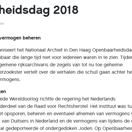
heidsdag 2018
her
svermogen beheren
aniseert het Nationaal Archief in Den Haag Openbaarheidsda
ar die lange tijd niet voor iedereen waren in te zien. Tijde
gemene rijksarchivaris de zegels van tot nu toe geheime
rzoekster vertelt over de verhalen die schuil gaan achter he
vermogens.
gen
ede Wereldoorlog richtte de regering het Nederlands
nderdeel van de Raad voor Rechtsherstel. Het instituut was t
het opsporen, beheren en eventueel afnemen van vermogens 
 van Duitsers in Nederland en de vermogens van tijdens de 
lal gedeporteerde of ondergedoken Joden. Op Openbaarhe