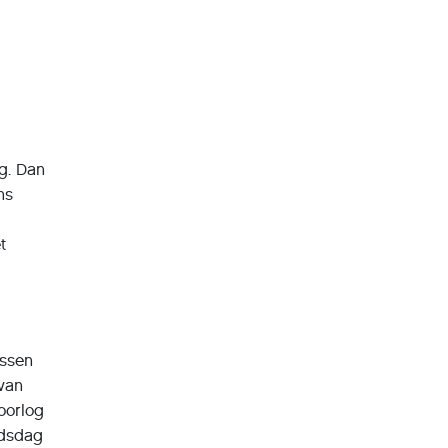
g. Dan
ns
t
ussen
van
oorlog
idsdag