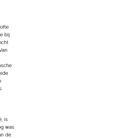
ofte
e bij
ocht
 Van
nsche
eide
p
s
, is
log was
an de