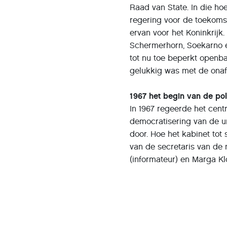
Raad van State. In die hoe
regering voor de toekomst
ervan voor het Koninkrijk.
Schermerhorn, Soekarno e
tot nu toe beperkt openba
gelukkig was met de onaf
1967 het begin van de pol
In 1967 regeerde het cen
democratisering van de u
door. Hoe het kabinet tot
van de secretaris van de 
(informateur) en Marga Kl
Achtergrondinformatie: O
Ministeries en andere ove
een archiefinstelling. Het
gebruiken. Als de inhoud