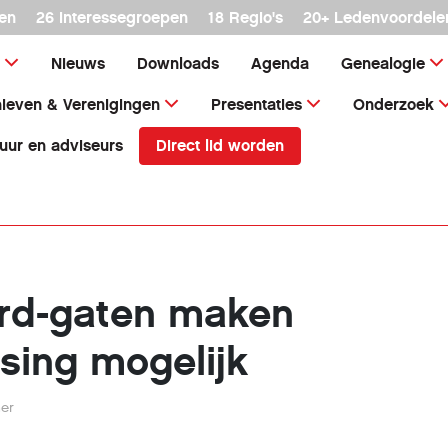
en
26 interessegroepen
18 Regio's
20+ Ledenvoordele
Nieuws
Downloads
Agenda
Genealogie
ieven & Verenigingen
Presentaties
Onderzoek
Direct lid worden
uur en adviseurs
rd-gaten maken
sing mogelijk
her