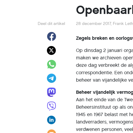
Openbaar
Deel dit artikel
28 december 2017
,
Frank Let
Zegels breken en oorlog
Op dinsdag 2 januari org
maken we archieven openba
deze dag verbreekt de al
correspondentie. Een onde
beheer van vijandelijke 
Beheer vijandelijk vermo
Aan het einde van de Twe
Beheersinstituut op als o
1945 en 1967 belast met 
landverraders, vermogens
verdwenen personen, vee