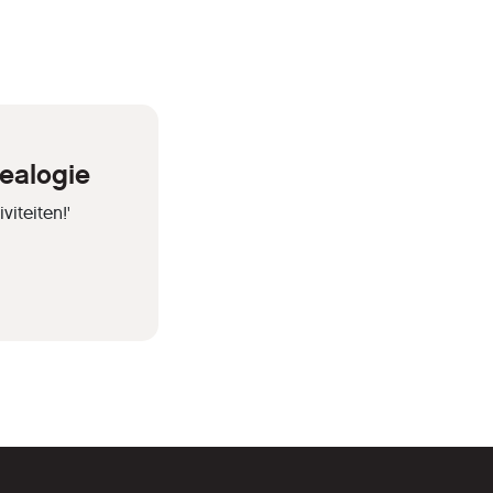
ealogie
iteiten!'