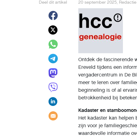
Deel dit artikel
20 september 2025
,
Redactie
Ontdek de fascinerende w
Ereveld tijdens een infor
vergadercentrum in De Bil
meer te leren over famil
beginneling is of al erva
betrokkenheid bij beteken
Kadaster en stamboomon
Het kadaster kan helpen 
zijn voor je familiegesch
waardevolle informatie o