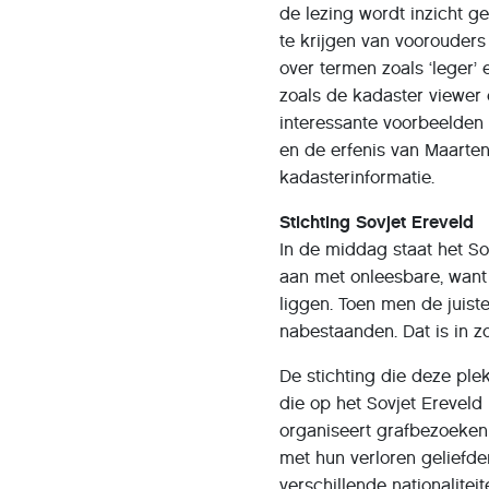
de lezing wordt inzicht 
te krijgen van voorouder
over termen zoals ‘leger’ 
zoals de kadaster viewer
interessante voorbeelden
en de erfenis van Maarten
kadasterinformatie.
Stichting Sovjet Ereveld
In de middag staat het So
aan met onleesbare, want
liggen. Toen men de juis
nabestaanden. Dat is in z
De stichting die deze ple
die op het Sovjet Erevel
organiseert grafbezoeken v
met hun verloren geliefde
verschillende nationalite