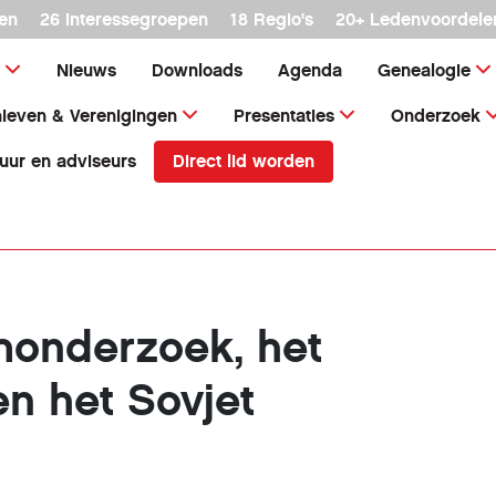
en
26 interessegroepen
18 Regio's
20+ Ledenvoordele
Nieuws
Downloads
Agenda
Genealogie
ieven & Verenigingen
Presentaties
Onderzoek
Direct lid worden
uur en adviseurs
onderzoek, het
en het Sovjet