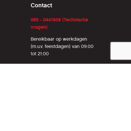
Contact
085 - 0441808 (Technische
vragen)
Bereikbaar op werkdagen
(m.u.v. feestdagen) van 09:00
tot 21:00
085 - 0130124
(Ledenadministratie)
ledenadministratie@hcc.nl
Bereikbaar op dinsdag en
donderdag (m.u.v. feestdagen)
van 12:00 tot 16:00
Adres gegevens