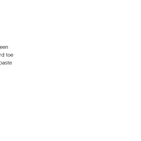
geen
rd toe
epaste