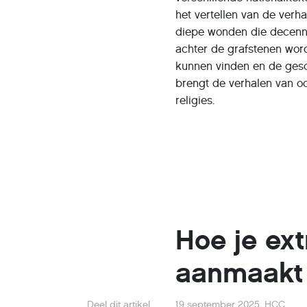
het vertellen van de verh
diepe wonden die decenni
achter de grafstenen wor
kunnen vinden en de gesc
brengt de verhalen van oo
religies.
Hoe je ex
aanmaakt 
Deel dit artikel
19 september 2025
,
HCC