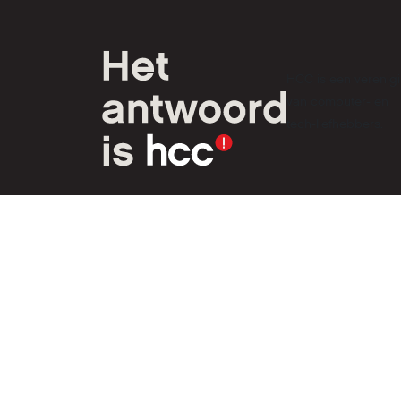
HCC is een verenig
van computer- en
tech-liefhebbers.