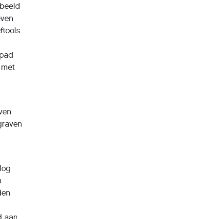
 beeld
even
ftools
dpad
n met
aven
graven
rlog
n
den
d aan