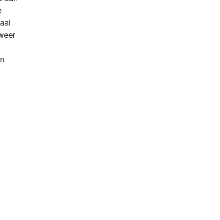
e
aal
 weer
en