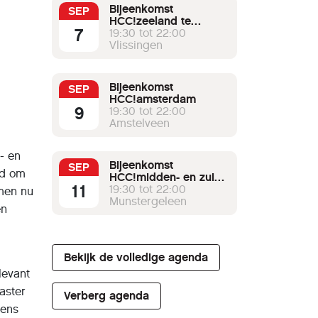
Bijeenkomst
SEP
HCC!zeeland te
7
Vlissingen
19:30 tot 22:00
Vlissingen
Bijeenkomst
SEP
HCC!amsterdam
9
19:30 tot 22:00
Amstelveen
- en
Bijeenkomst
SEP
id om
HCC!midden- en zuid-
11
limburg
19:30 tot 22:00
 men nu
Munstergeleen
en
Bekijk de volledige agenda
levant
aster
Verberg agenda
dens