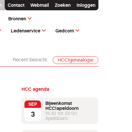
n
Contact
Webmail
Zoeken
Inloggen
Bronnen
Ledenservice
Gedcom
Recent bezocht:
HCC!genealogie
HCC agenda
Bijeenkomst
SEP
HCC!apeldoorn
3
19:30 tot 22:00
Apeldoorn