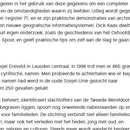
gegeven in het gebruik van deze gegevens om een completer
s en de omstandigheden waarin zij leefden. Uitleg wordt geg
en ‘register 71’, en er zijn praktische demonstraties van archie
 en nieuwe geografische informatiesystemen. Dick Kaas deelt
 uit eigen onderzoek, zoals de geschiedenis van het Oxhoof
 Spoor, en geeft praktische tips om zelf aan de slag te gaa
vjet Ereveld in Leusden centraal. In 1998 trof men er 865 gr
 cyrillische, namen. Men probeerde te achterhalen wie er be
te namen had werd in de oude Sovjet-Unie gezocht naar
o’n 250 gevallen gelukt.
k beheert, identificeert slachtoffers van de Tweede Wereldoo
d begraven liggen, spoort nog onwetende nabestaanden op e
oor familieleden. De stichting verbindt niet alleen familiele
n, maar ook het verleden met het heden, jong met oud, en
iten, religies en culturen. Steeds meer wordt aandacht bestee