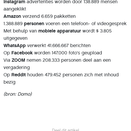
Instagram
advertenties worden door 138.889 mensen
aangeklikt
Amazon
verzend 6.659 pakketten
1.388.889
personen
voeren een telefoon- of videogesprek
Met behulp van
mobiele apparatuur
wordt $ 3.805
uitgegeven
WhatsApp
verwerkt 41.666.667 berichten
Op
Facebook
worden 147.000 foto's geupload
Via
ZOOM
nemen 208.333 personen deel aan een
vergadering
Op
Reddit
houden 479.452 personen zich met inhoud
bezig
(bron: Domo)
Deel dit artikel