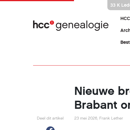
Ga
33 K Led
direct
naar
HCC
inhoud
Arch
Best
Nieuwe b
Brabant on
Deel dit artikel
23 mei 2026
,
Frank Lether