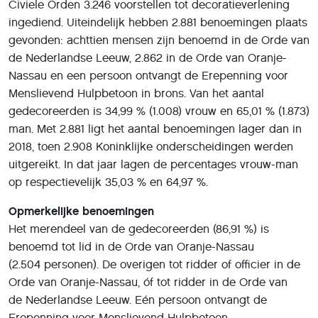
Civiele Orden 3.246 voorstellen tot decoratieverlening
ingediend. Uiteindelijk hebben 2.881 benoemingen plaats
gevonden: achttien mensen zijn benoemd in de Orde van
de Nederlandse Leeuw, 2.862 in de Orde van Oranje-
Nassau en een persoon ontvangt de Erepenning voor
Menslievend Hulpbetoon in brons. Van het aantal
gedecoreerden is 34,99 % (1.008) vrouw en 65,01 % (1.873)
man. Met 2.881 ligt het aantal benoemingen lager dan in
2018, toen 2.908 Koninklijke onderscheidingen werden
uitgereikt. In dat jaar lagen de percentages vrouw-man
op respectievelijk 35,03 % en 64,97 %.
Opmerkelijke benoemingen
Het merendeel van de gedecoreerden (86,91 %) is
benoemd tot lid in de Orde van Oranje-Nassau
(2.504 personen). De overigen tot ridder of officier in de
Orde van Oranje-Nassau, óf tot ridder in de Orde van
de Nederlandse Leeuw. Eén persoon ontvangt de
Erepenning voor Menslievend Hulpbetoon.