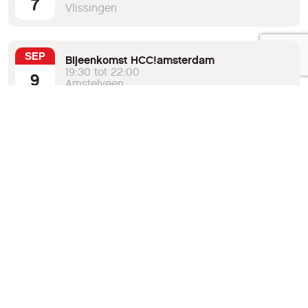
7
Vlissingen
SEP
Bijeenkomst HCC!amsterdam
19:30 tot 22:00
9
Amstelveen
SEP
Bijeenkomst HCC!midden- en zuid-limburg
19:30 tot 22:00
11
Munstergeleen
Bekijk de volledige agenda
Verberg agenda