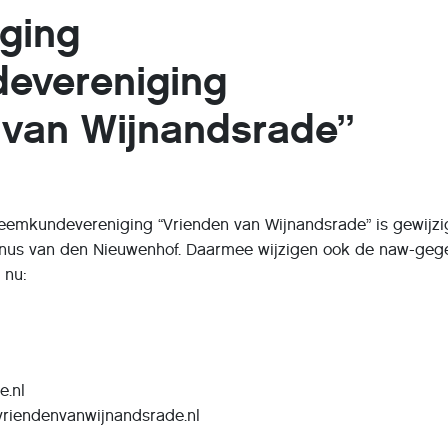
iging
evereniging
 van Wijnandsrade”
Heemkundevereniging “Vrienden van Wijnandsrade” is gewijz
inus van den Nieuwenhof. Daarmee wijzigen ook de naw-geg
s nu:
e.nl
vriendenvanwijnandsrade.nl