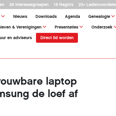
en
26 interessegroepen
18 Regio's
20+ Ledenvoordele
Nieuws
Downloads
Agenda
Genealogie
ieven & Verenigingen
Presentaties
Onderzoek
Direct lid worden
uur en adviseurs
vouwbare laptop
msung de loef af