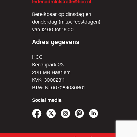
ledenadministratie@hcc.nl
Bereikbaar op dinsdag en
donderdag (m.u.v. feestdagen)
van 12:00 tot 16:00
Adres gegevens
HCC
Kenaupark 23
2011 MR Haarlem
KVK: 30082311
BTW: NL007084080B01
Social media