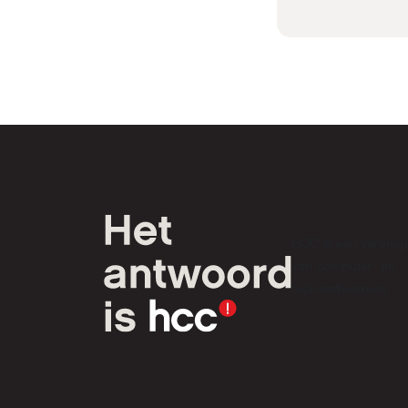
HCC is een verenig
van computer- en
tech-liefhebbers.