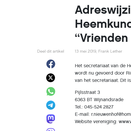
Adreswijz
Heemkund
“Vrienden
Deel dit artikel
13 mei 2019
,
Frank Lether
Het secretariaat van de 
wordt nu gevoerd door R
van het secretariaat. Dit i
Pijlsstraat 3
6363 BT Wijnandsrade
Tel.: 045-524 2827
E-mail: r.nieuwenhof@hom
Website vereniging: www.