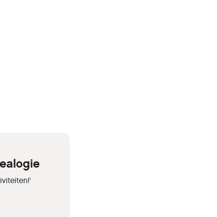
ealogie
iteiten!'