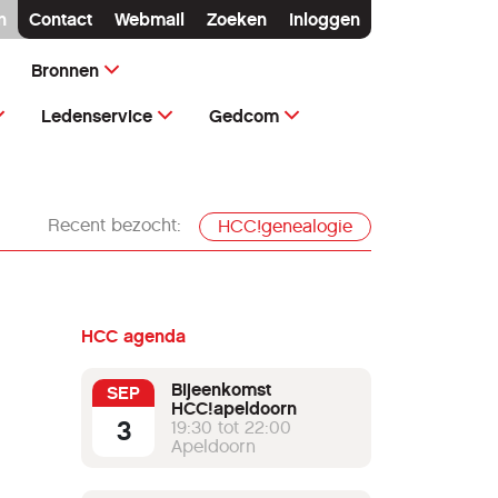
n
Contact
Webmail
Zoeken
Inloggen
Bronnen
Ledenservice
Gedcom
Recent bezocht:
HCC!genealogie
HCC agenda
Bijeenkomst
SEP
HCC!apeldoorn
3
19:30 tot 22:00
Apeldoorn