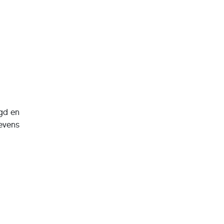
igd en
evens