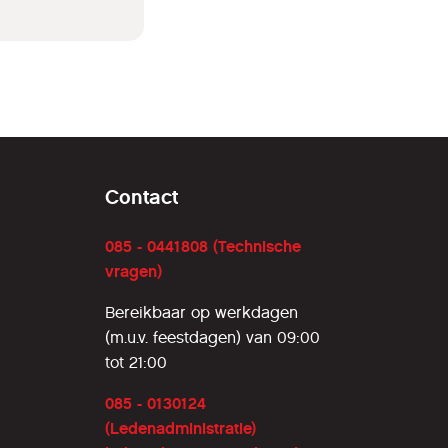
Contact
085 - 0441808 (Technische
vragen)
Bereikbaar op werkdagen
(m.u.v. feestdagen) van 09:00
tot 21:00
085 - 0130124
(Ledenadministratie)