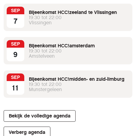
SEP
Bijeenkomst HCC!zeeland te Vlissingen
19:30 tot 22:00
7
Vlissingen
SEP
Bijeenkomst HCC!amsterdam
19:30 tot 22:00
9
Amstelveen
SEP
Bijeenkomst HCC!midden- en zuid-limburg
19:30 tot 22:00
11
Munstergeleen
Bekijk de volledige agenda
Verberg agenda