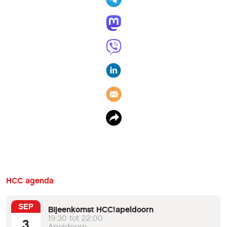
HCC agenda
SEP
Bijeenkomst HCC!apeldoorn
19:30 tot 22:00
3
Apeldoorn