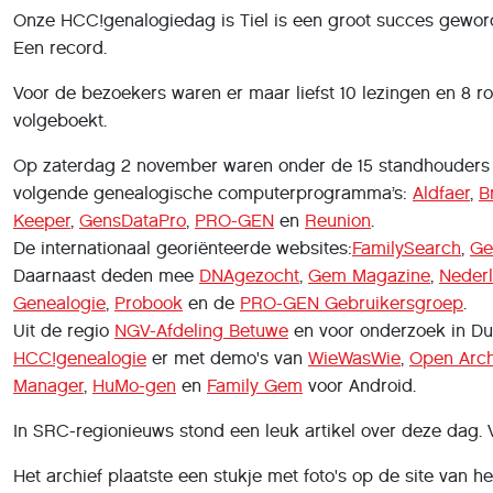
Onze HCC!genalogiedag is Tiel is een groot succes gewor
Een record.
Voor de bezoekers waren er maar liefst 10 lezingen en 8 r
volgeboekt.
Op zaterdag 2 november waren onder de 15 standhouders 
volgende genealogische computerprogramma’s:
Aldfaer
,
B
Keeper
,
GensDataPro
,
PRO-GEN
en
Reunion
.
De internationaal georiënteerde websites:
FamilySearch
,
Ge
Daarnaast deden mee
DNAgezocht
,
Gem Magazine
,
Nederl
Genealogie
,
Probook
en de
PRO-GEN Gebruikersgroep
.
Uit de regio
NGV-Afdeling Betuwe
en voor onderzoek in Du
HCC!genealogie
er met demo's van
WieWasWie
,
Open Arch
Manager
,
HuMo-gen
en
Family Gem
voor Android.
In SRC-regionieuws stond een leuk artikel over deze dag. V
Het archief plaatste een stukje met foto's op de site van h