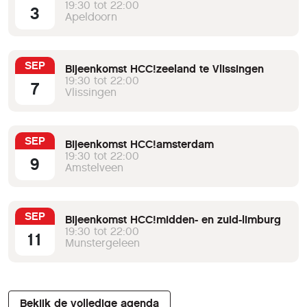
19:30 tot 22:00
3
Apeldoorn
SEP
Bijeenkomst HCC!zeeland te Vlissingen
19:30 tot 22:00
7
Vlissingen
SEP
Bijeenkomst HCC!amsterdam
19:30 tot 22:00
9
Amstelveen
SEP
Bijeenkomst HCC!midden- en zuid-limburg
19:30 tot 22:00
11
Munstergeleen
Bekijk de volledige agenda