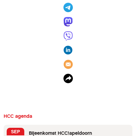
HCC agenda
SEP
Bijeenkomst HCC!apeldoorn