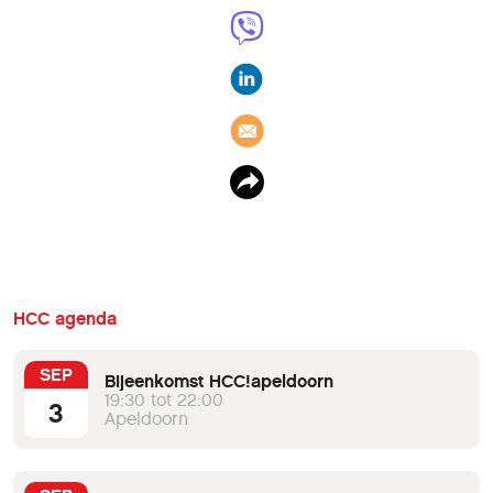
HCC agenda
SEP
Bijeenkomst HCC!apeldoorn
19:30 tot 22:00
3
Apeldoorn