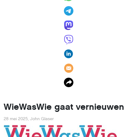
WieWasWie gaat vernieuwen
28 mei 2025
,
John Glaser