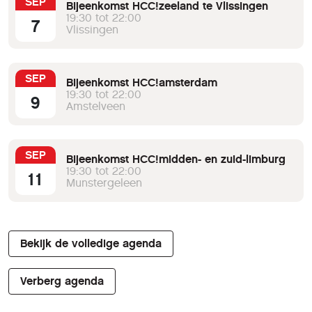
SEP
Bijeenkomst HCC!zeeland te Vlissingen
19:30 tot 22:00
7
Vlissingen
SEP
Bijeenkomst HCC!amsterdam
19:30 tot 22:00
9
Amstelveen
SEP
Bijeenkomst HCC!midden- en zuid-limburg
19:30 tot 22:00
11
Munstergeleen
Bekijk de volledige agenda
Verberg agenda