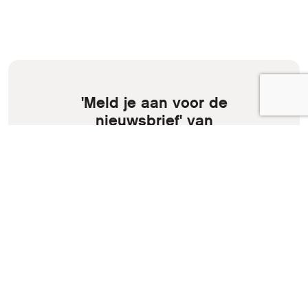
'Meld je aan voor de
nieuwsbrief' van
HCC!genealogie
'Abonneer je nu op de nieuwsbrief en blijf
op de hoogte van onze activiteiten!'
Aanmelden